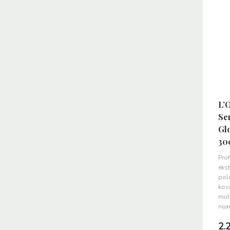
L’
Ser
Gl
30
Pr
eks
pol
k
mul
nija
2.