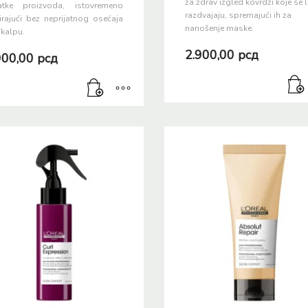
za zdrav izgled kovrdži koje se 
atke proizvoda, istovremeno
razdvajaju, spremajući ih za
irajući bez neprijatnog osećaja
nanošenje maske.
skalpu.
2.900,00
рсд
900,00
рсд