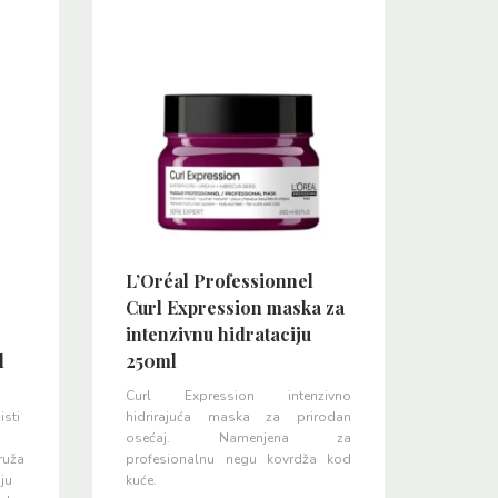
L’Oréal Professionnel
Curl Expression maska za
intenzivnu hidrataciju
l
250ml
Curl Expression intenzivno
isti
hidrirajuća maska za prirodan
osećaj. Namenjena za
ruža
profesionalnu negu kovrdža kod
iju
kuće.