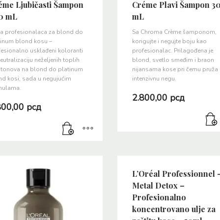
éme Ljubičasti Šampon
Créme Plavi Šampon 3
0 mL
mL
a profesionalaca za blond do
Sa Chroma Crème šamponom,
tinum blond kosu –
korigujte i negujte boju kao
esionalno usklađeni koloranti
profesionalac. Prilagođena je
eutralizaciju neželjenih toplih
blond, svetlo smeđim i braon
tonova na blond do platinum
nijansama kose pri čemu pruža
nd kosi, sada u negujućim
intenzivnu negu.
mulama.
2.800,00
рсд
800,00
рсд
L’Oréal Professionnel 
Metal Detox –
Profesionalno
koncentrovano ulje za