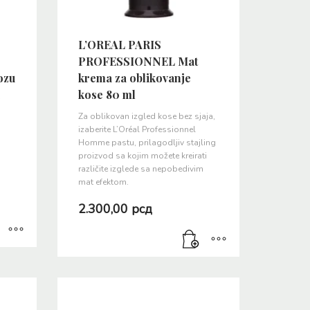
L’OREAL PARIS
PROFESSIONNEL Mat
ozu
krema za oblikovanje
kose 80 ml
Za oblikovan izgled kose bez sjaja,
izaberite L’Oréal Professionnel
Homme pastu, prilagodljiv stajling
proizvod sa kojim možete kreirati
različite izglede sa nepobedivim
mat efektom.
2.300,00
рсд