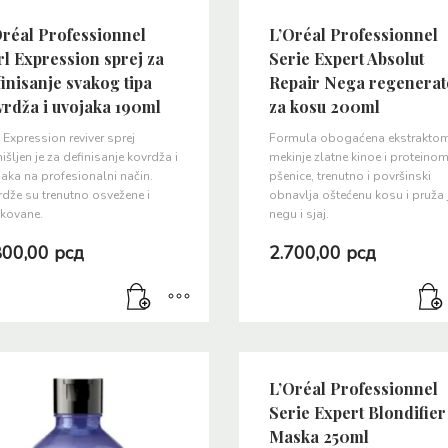
Oréal Professionnel
L’Oréal Professionnel
l Expression sprej za
Serie Expert Absolut
inisanje svakog tipa
Repair Nega regenerat
vrdža i uvojaka 190ml
za kosu 200ml
 Expression reviver sprej
Formula obogaćena ekstrakto
šljen je za definisanje kovrdža i
mekinje zlatne kinoe i proteino
aka na profesionalni način.
pšenice, trenutno i površinski
dže su trenutno osvežene i
obnavlja oštećenu kosu i pruža 
ikovane.
negu i sjaj.
800,00
рсд
2.700,00
рсд
L’Oréal Professionnel
Serie Expert Blondifier
Maska 250ml