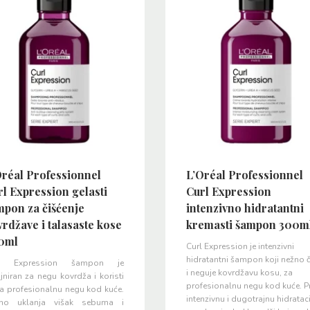
Oréal Professionnel
L’Oréal Professionnel
l Expression gelasti
Curl Expression
mpon za čišćenje
intenzivno hidratantni
rdžave i talasaste kose
kremasti šampon 300m
0ml
Curl Expression je intenzivni
hidratantni šampon koji nežno č
rl Expression šampon je
i neguje kovrdžavu kosu, za
jniran za negu kovrdža i koristi
profesionalnu negu kod kuće. P
za profesionalnu negu kod kuće.
intenzivnu i dugotrajnu hidratac
no uklanja višak sebuma i