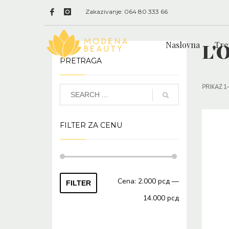
Zakazivanje: 064 80 333 66
L'O
Naslovna
Tre
PRETRAGA
PRIKAZ 1
FILTER ZA CENU
Minimalna
Maksimalna
Cena:
2.000 рсд
—
FILTER
cena
cena
14.000 рсд