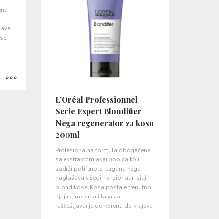
ena
šava
se.
L’Oréal Professionnel
Serie Expert Blondifier
Nega regenerator za kosu
200ml
Profesionalna formula obogaćena
sa ekstraktom akai bobica koji
sadrži polifenole. Lagana nega
naglašava višedimenzionalni sjaj
blond kose. Kosa postaje trenutno
sjajna, mekana i laka za
raščešljavanje od korena do krajeva.