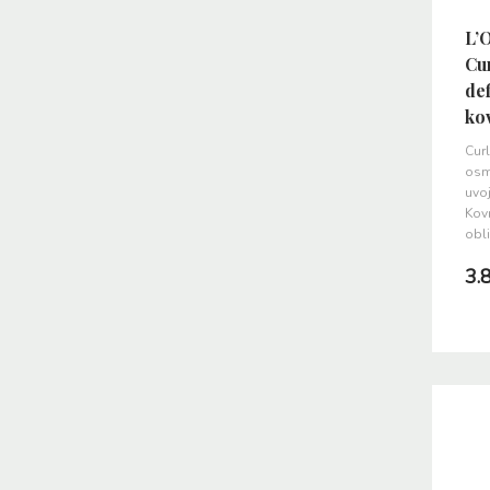
L’
Cur
def
ko
Curl
osmi
uvoj
Kovr
obl
3.