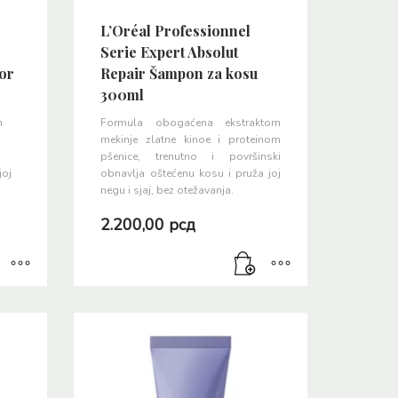
L’Oréal Professionnel
Serie Expert Absolut
or
Repair Šampon za kosu
300ml
m
Formula obogaćena ekstraktom
m
mekinje zlatne kinoe i proteinom
pšenice, trenutno i površinski
joj
obnavlja oštećenu kosu i pruža joj
negu i sjaj, bez otežavanja.
2.200,00
рсд