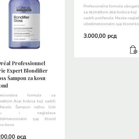
Profesionalna formula obogać
sa ekstraktom akai bobica koji
sadrži polifenole. Maska nagla
višedimenzionalni sjaj blond ko
3.000,00
рсд
Oréal Professionnel
ie Expert Blondifier
oss Šampon za kosu
0ml
ofesionalna formula sa
traktom Acai bobica koji sadrži
ifenole. Šampon nežno čisti
osu i naglašava
tidimenzionalni sjaj blond
nsi kose.
200,00
рсд