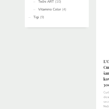
Tečni ART
(10)
Vitamino Color
(4)
Tigi
(9)
L’
Cur
ša
kov
30
Cu
diza
se 
Než