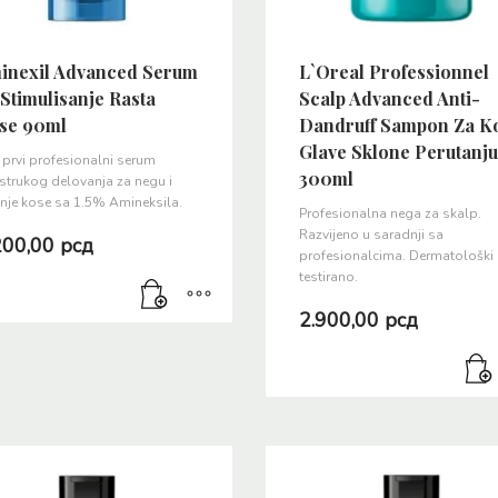
inexil Advanced Serum
L`Oreal Professionnel
Stimulisanje Rasta
Scalp Advanced Anti-
se 90ml
Dandruff Sampon Za K
Glave Sklone Perutanju
prvi profesionalni serum
300ml
strukog delovanja za negu i
nje kose sa 1.5% Amineksila.
Profesionalna nega za skalp.
Razvijeno u saradnji sa
200,00
рсд
profesionalcima. Dermatološki
testirano.
2.900,00
рсд