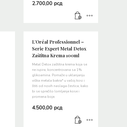
2.700,00
рсд
L’Oréal Professionnel –
Serie Expert Metal Detox
Zaštitna Krema 100ml
Metal Detox zaštitna krema koja se
ne ispira, koncentrovana sa 1%
glikoamina. Pomaže u uklanjanju
viška metala bakra* u vašoj kosi i
štiti od novih naslaga čestica, kako
bi se sprečilo lomljenje kose i
promena boje.
4.500,00
рсд