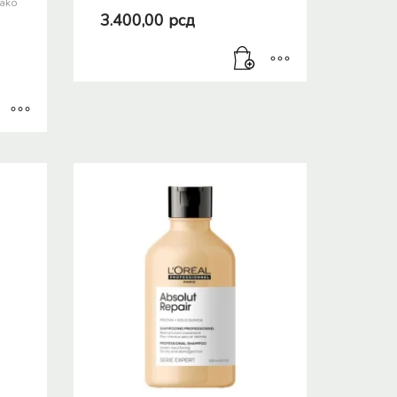
lako
3.400,00
рсд