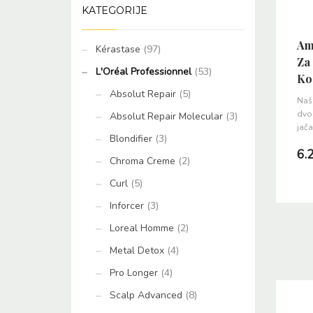
KATEGORIJE
Am
Kérastase
(97)
Za 
L'Oréal Professionnel
(53)
Ko
Absolut Repair
(5)
Naš 
dvo
Absolut Repair Molecular
(3)
jača
Blondifier
(3)
6.
Chroma Creme
(2)
Curl
(5)
Inforcer
(3)
Loreal Homme
(2)
Metal Detox
(4)
Pro Longer
(4)
Scalp Advanced
(8)