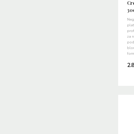
Cr
30
Neg
pla
prof
za n
pod
blo
for
2.