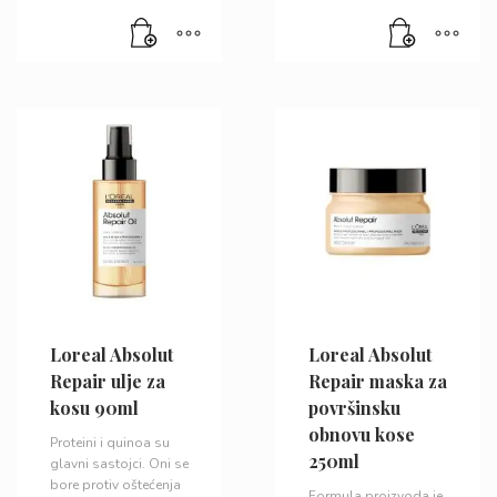
Loreal Absolut
Loreal Absolut
Repair ulje za
Repair maska za
kosu 90ml
površinsku
obnovu kose
Proteini i quinoa su
250ml
glavni sastojci. Oni se
bore protiv oštećenja
Formula proizvoda je