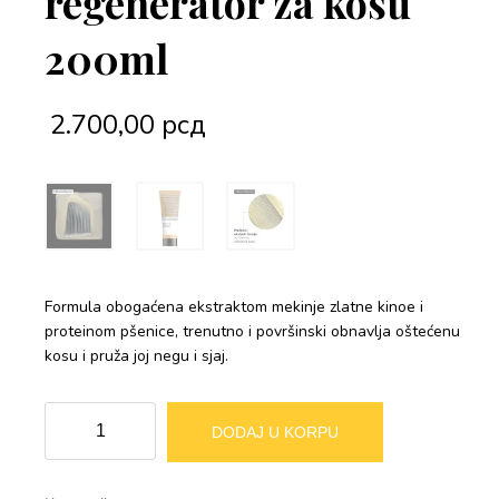
regenerator za kosu
200ml
2.700,00
рсд
Formula obogaćena ekstraktom mekinje zlatne kinoe i
proteinom pšenice, trenutno i površinski obnavlja oštećenu
kosu i pruža joj negu i sjaj.
L'Oréal
Alternative:
DODAJ U KORPU
Professionnel
Serie
Expert