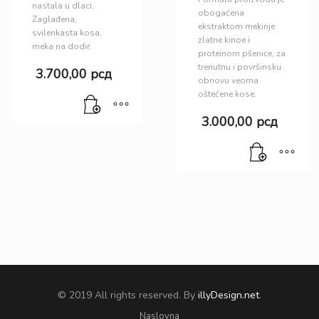
nastala u dlaci.
obogaćena
Zaglađena,
ekstraktom mekinje
svilenkasta kosa,
zlatne kinoe i
meka na dodir.
proteinom pšenice, za
trenutnu i površinsku
3.700,00
рсд
obnovu veoma
oštećene kose.
3.000,00
рсд
© 2019 All rights reserved. By
illyDesign.net
.
Naslovna