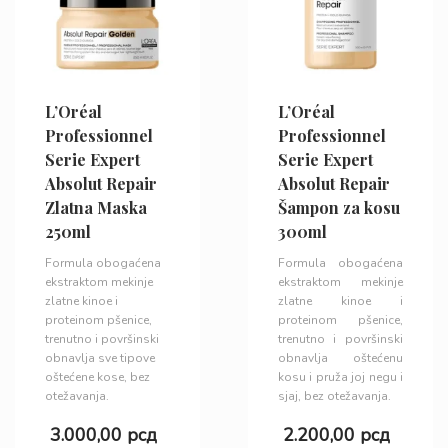
L’Oréal
L’Oréal
Professionnel
Professionnel
Serie Expert
Serie Expert
Absolut Repair
Absolut Repair
Zlatna Maska
Šampon za kosu
250ml
300ml
Formula obogaćena
Formula obogaćena
ekstraktom mekinje
ekstraktom mekinje
zlatne kinoe i
zlatne kinoe i
proteinom pšenice,
proteinom pšenice,
trenutno i površinski
trenutno i površinski
obnavlja sve tipove
obnavlja oštećenu
oštećene kose, bez
kosu i pruža joj negu i
otežavanja.
sjaj, bez otežavanja.
3.000,00
рсд
2.200,00
рсд