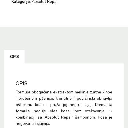
Kategorija:
Absolut Repair
Absolut
Repair
Nega
regenerator
za
kosu
200ml
količina
OPIS
OPIS
Formula obogaćena ekstraktom mekinje zlatne kinoe
i proteinom pšenice, trenutno i površinski obnavlja
oštećenu kosu i pruža joj negu i sjaj. Kremasta
formula neguje vlas kose, bez otežavanja. U
kombinaciji sa Absolut Repair šamponom, kosa je
negovana i sjajnija.