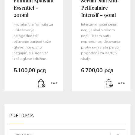
Fondant Apaisant
Serum Nuit Anti-
Essentiel –
Pelliculaire
200ml
Intensif – 90ml
Hidratantna formula za
Intenzivni noćni serum
ublažavanje
neguje skalp tokom
nelagodnosti i
noći – osam sati
očuvanje barijere kože
neprekidnog delovanja
glave. Intenzivno
protiv svih vrsta peruti,
negujuć, ali lagan za
pogodan i za osetljiv
kožu glave i dužine.
skalp.
5.100,00
рсд
6.700,00
рсд
PRETRAGA