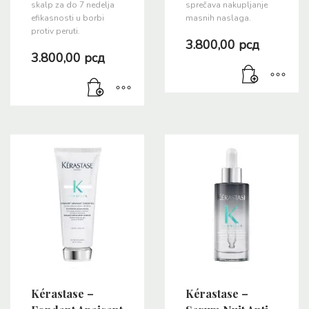
skalp za do 7 nedelja
sprečava nakupljanje
efikasnosti u borbi
masnih naslaga.
protiv peruti.
3.800,00
рсд
3.800,00
рсд
Kérastase –
Kérastase –