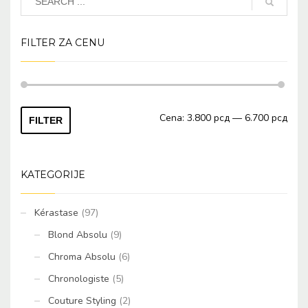
FILTER ZA CENU
Mini
Maks
Cena:
3.800 рсд
—
6.700 рсд
FILTER
cena
cena
KATEGORIJE
Kérastase
(97)
Blond Absolu
(9)
Chroma Absolu
(6)
Chronologiste
(5)
Couture Styling
(2)