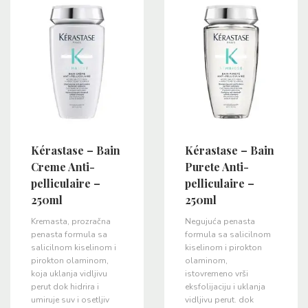
Kérastase – Bain
Kérastase – Bain
Creme Anti-
Purete Anti-
pelliculaire –
pelliculaire –
250ml
250ml
Kremasta, prozračna
Negujuća penasta
penasta formula sa
formula sa salicilnom
salicilnom kiselinom i
kiselinom i pirokton
pirokton olaminom,
olaminom,
koja uklanja vidljivu
istovremeno vrši
perut dok hidrira i
eksfolijaciju i uklanja
umiruje suv i osetljiv
vidljivu perut. dok