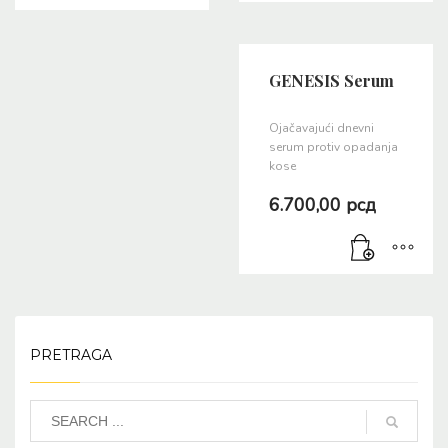
GENESIS Serum
Ojačavajući dnevni
serum protiv opadanja
kose
6.700,00
рсд
PRETRAGA