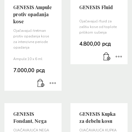
GENESIS Ampule
GENESIS Fluid
protiv opadanja
kose
Ojačavajući fluid za
zaštiu kose od toplote
Ojačavajući tretman
prilikom sušenja
protiv opadanja kose
za intenzivne periode
4.800,00
рсд
opadanja
Ampule 10 x 6 ml
7.000,00
рсд
GENESIS
GENESIS Kupka
Fondant, Nega
za debelu kosu
OJAČAVAJUĆA NEGA
OJAČAVAJUĆA KUPKA