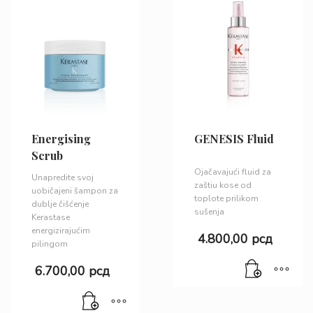
Energising
GENESIS Fluid
Scrub
Ojačavajući fluid za
Unapredite svoj
zaštiu kose od
uobičajeni šampon za
toplote prilikom
dublje čišćenje
sušenja
Kerastase
energizirajućim
4.800,00
рсд
pilingom
6.700,00
рсд