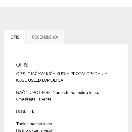
OPIS
RECENZIJE (0)
OPIS
OPIS: OJAČAVAJUĆA KUPKA PROTIV OPADANJA
KOSE USLED LOMLJENJA
NAČIN UPOTREBE: Nanesite na mokru kosu,
umasirajte, isperite.
BENEFITI:
Tanka, masna kosa
Nežno uklanja višak