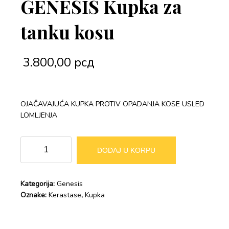
GENESIS Kupka za
tanku kosu
3.800,00
рсд
OJAČAVAJUĆA KUPKA PROTIV OPADANJA KOSE USLED
LOMLJENJA
GENESIS
Alternative:
DODAJ U KORPU
Kupka
za
tanku
Kategorija:
Genesis
kosu
Oznake:
Kerastase
,
Kupka
količina