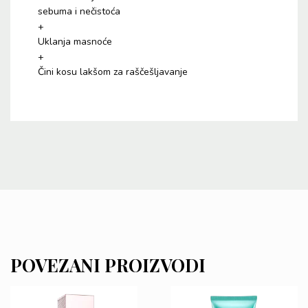
sebuma i nečistoća
+
Uklanja masnoće
+
Čini kosu lakšom za raščešljavanje
POVEZANI PROIZVODI