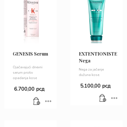
GENESIS Serum
EXTENTIONISTE
Nega
Ojačavajući dnevni
Nega za jačanje
serum protiv
dužuna kose.
opadanja kose
5.100,00
рсд
6.700,00
рсд