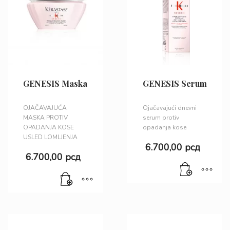
GENESIS Maska
GENESIS Serum
OJAČAVAJUĆA
Ojačavajući dnevni
MASKA PROTIV
serum protiv
OPADANJA KOSE
opadanja kose
USLED LOMLJENJA
6.700,00
рсд
6.700,00
рсд