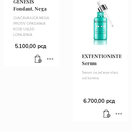
GENESIS
Fondant, Nega
OJAČAVAJUĆA NEGA
PROTIV OPADANJA
KOSE USLED
LOMLJENJA
5.100,00
рсд
EXTENTIONISTE
Serum
Serum za jačanje vlasi
od korena.
6.700,00
рсд