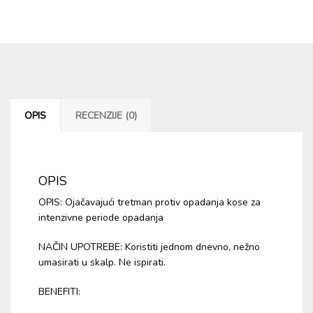
OPIS
RECENZIJE (0)
OPIS
OPIS: Ojačavajući tretman protiv opadanja kose za
intenzivne periode opadanja
NAČIN UPOTREBE: Koristiti jednom dnevno, nežno
umasirati u skalp. Ne ispirati.
BENEFITI: