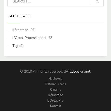
KATEGORIJE
Kérastase
(97)
L'Oréal Professionnel
(53)
Tigi
(9)
© 2019 All rights reserved. By
illyDesign.net
.
Naslovna
Tretmani i cene
O nama
Kérastase
L’Oréal Pro
Kontakt