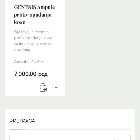
GENESIS Ampule
protiv opadanja
kose
Ojačavajući tretman
protiv opadanja kose
za intenzivne periode
opadanja
Ampule 10 x 6 ml
7.000,00
рсд
PRETRAGA