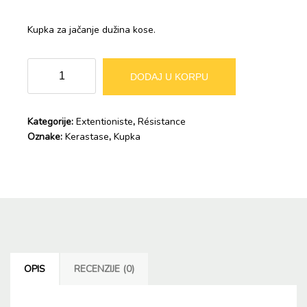
Kupka za jačanje dužina kose.
EXTENTIONISTE
Alternative:
DODAJ U KORPU
Kupka
količina
Kategorije:
Extentioniste
,
Résistance
Oznake:
Kerastase
,
Kupka
OPIS
RECENZIJE (0)