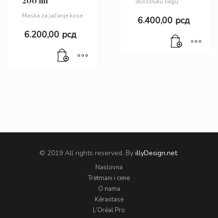
200 ml
dvostruku negu
Maska za jačanje kose
6.400,00
рсд
6.200,00
рсд
© 2019 All rights reserved. By
illyDesign.net
.
Naslovna
Tretmani i cene
O nama
Kérastase
L’Oréal Pro