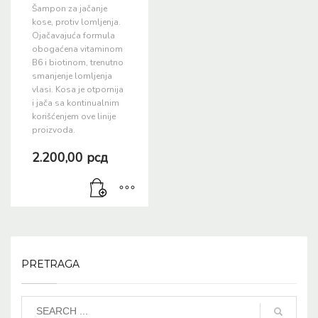
Šampon za jačanje
kose, protiv lomljenja.
Ojačavajuća formula
obogaćena vitaminom
B6 i biotinom, trenutno
smanjenje lomljenja
vlasi. Kosa je otpornija
i jača sa kontinualnim
korišćenjem ove linije
proizvoda.
2.200,00
рсд
PRETRAGA