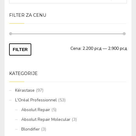
FILTER ZA CENU
Mini
Maks
Cena:
2.200 рсд
—
2.900 рсд
FILTER
cena
cena
KATEGORIJE
Kérastase
(97)
L'Oréal Professionnel
(53)
Absolut Repair
(5)
Absolut Repair Molecular
(3)
Blondifier
(3)