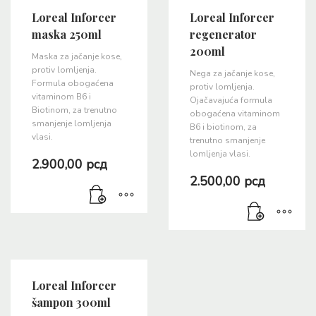
Loreal Inforcer
Loreal Inforcer
maska 250ml
regenerator
200ml
Maska za jačanje kose,
protiv lomljenja.
Nega za jačanje kose,
Formula obogaćena
protiv lomljenja.
vitaminom B6 i
Ojačavajuća formula
Biotinom, za trenutno
obogaćena vitaminom
smanjenje lomljenja
B6 i biotinom, za
vlasi.
trenutno smanjenje
lomljenja vlasi.
2.900,00
рсд
2.500,00
рсд
Loreal Inforcer
šampon 300ml