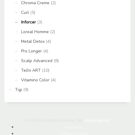
Chroma Creme
(2)
Curl
(5)
Inforcer
(3)
Loreal Homme
(2)
Metal Detox
(4)
Pro Longer
(4)
Scalp Advanced
(8)
Tečni ART
(10)
Vitamino Color
(4)
Tigi
(9)
© 2019 All rights reserved. By
illyDesign.net
.
Naslovna
Tretmani i cene