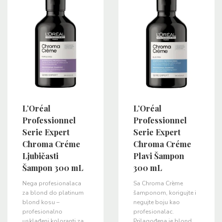
L’Oréal
L’Oréal
Professionnel
Professionnel
Serie Expert
Serie Expert
Chroma Créme
Chroma Créme
Ljubičasti
Plavi Šampon
Šampon 300 mL
300 mL
Nega profesionalaca
Sa Chroma Crème
za blond do platinum
šamponom, korigujte i
blond kosu –
negujte boju kao
profesionalno
profesionalac.
usklađeni koloranti za
Prilagođena je blond,