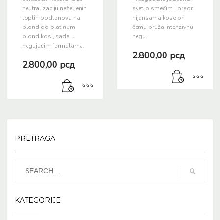
neutralizaciju neželjenih
svetlo smeđim i braon
toplih podtonova na
nijansama kose pri
blond do platinum
čemu pruža intenzivnu
blond kosi, sada u
negu.
negujućim formulama.
2.800,00
рсд
2.800,00
рсд
PRETRAGA
KATEGORIJE