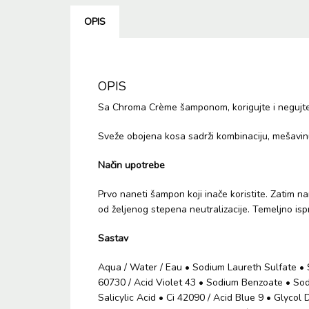
OPIS
OPIS
Sa Chroma Crème šamponom, korigujte i negujte 
Sveže obojena kosa sadrži kombinaciju, mešavinu 
Način upotrebe
Prvo naneti šampon koji inače koristite. Zatim n
od željenog stepena neutralizacije. Temeljno isp
Sastav
Aqua / Water / Eau • Sodium Laureth Sulfate • 
60730 / Acid Violet 43 • Sodium Benzoate • So
Salicylic Acid • Ci 42090 / Acid Blue 9 • Glyco