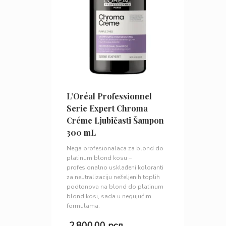
L’Oréal Professionnel
Serie Expert Chroma
Créme Ljubičasti Šampon
300 mL
Nega profesionalaca za blond do
platinum blond kosu –
profesionalno usklađeni koloranti
za neutralizaciju neželjenih toplih
podtonova na blond do platinum
blond kosi, sada u negujućim
formulama.
2.800,00
рсд