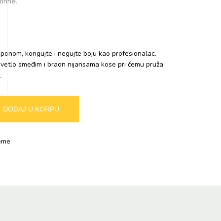
nom, korigujte i negujte boju kao profesionalac.
svetlo smeđim i braon nijansama kose pri čemu pruža
Alternative:
DODAJ U KORPU
eme