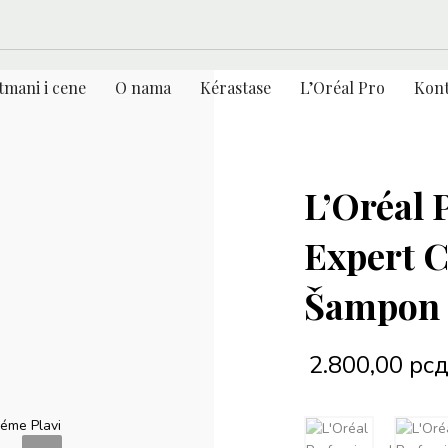
tmani i cene
O nama
Kérastase
L’Oréal Pro
Kont
L’Oréal 
Expert 
Šampon
2.800,00
рс