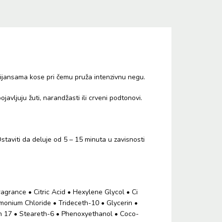
ijansama kose pri čemu pruža intenzivnu negu.
vljuju žuti, narandžasti ili crveni podtonovi.
staviti da deluje od 5 – 15 minuta u zavisnosti
grance • Citric Acid • Hexylene Glycol • Ci
onium Chloride • Trideceth-10 • Glycerin •
own 17 • Steareth-6 • Phenoxyethanol • Coco-