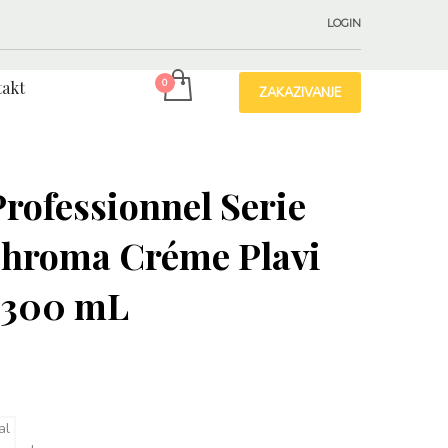
LOGIN
akt
ZAKAZIVANJE
Professionnel Serie
Chroma Créme Plavi
 300 mL
д