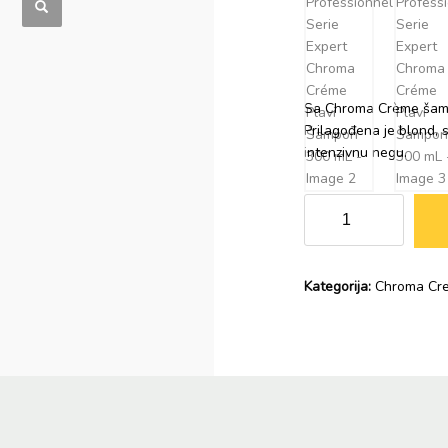
Sa Chroma Crème šampo
Prilagođena je blond, 
intenzivnu negu.
L'Oréal
Professionnel
Serie
Expert
Kategorija:
Chroma Cr
Chroma
Créme
Plavi
Šampon
300
mL
količina