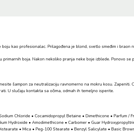
boju kao profesionalac. Prilagođena je blond, svetlo smeđim i braon n
primarnih boja. Nakon nekoliko pranja neke boje izblede. Ponovo se poja
anesite šampon za neutralizaciju ravnomerno na mokru kosu. Zapeniti. O
rati. U slučaju kontakta sa očima, odmah ih temeljno isperite.
Sodium Chloride • Cocamidopropyl Betaine • Dimethicone • Parfum / Fra
dium Hydroxide • Amodimethicone • Carbomer • Guar Hydroxypropyltrim
l Distearate • Mica • Peg-100 Stearate • Benzyl Salicylate • Basic Br