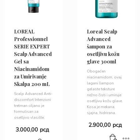
LOREAL
Loreal Scalp
Professionnel
Advanced
SERIE EXPERT
šampon za
Scalp Advanced
osetljivu kožu
Gel sa
glave 300ml
Niacinamidom
Obogaćen
za Umirivanje
niacinamidom, ovaj
Skalpa 200 mL
lagani šampon
gelaste teksture
Scalp Advanced Anti-
nežno čisti i umiruje
discomfort Intenzivni
osetljivu kožu glave.
tretman ciljano je
Kosa je mekana,
formulisan za
sjajna, hidrirana.
osetljivo vlasište.
2.900,00
рсд
3.000,00
рсд