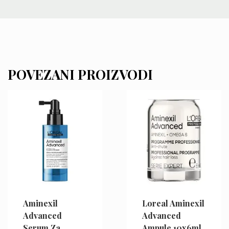
POVEZANI PROIZVODI
Aminexil
Loreal Aminexil
Advanced
Advanced
Serum Za
Ampule 10x6ml