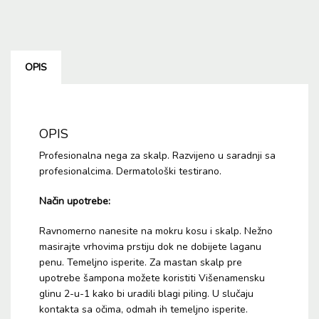
Glave
Sklone
Perutanju
300ml
OPIS
količina
OPIS
Profesionalna nega za skalp. Razvijeno u saradnji sa
profesionalcima. Dermatološki testirano.
Način upotrebe:
Ravnomerno nanesite na mokru kosu i skalp. Nežno
masirajte vrhovima prstiju dok ne dobijete laganu
penu. Temeljno isperite. Za mastan skalp pre
upotrebe šampona možete koristiti Višenamensku
glinu 2-u-1 kako bi uradili blagi piling. U slučaju
kontakta sa očima, odmah ih temeljno isperite.