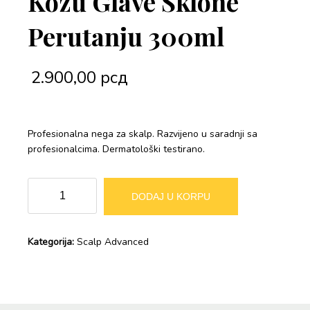
Kozu Glave Sklone
Perutanju 300ml
2.900,00
рсд
Profesionalna nega za skalp. Razvijeno u saradnji sa
profesionalcima. Dermatološki testirano.
L`Oreal
Alternative:
DODAJ U KORPU
Professionnel
Scalp
Advanced
Kategorija:
Scalp Advanced
Anti-
Dandruff
Sampon
Za
Kozu