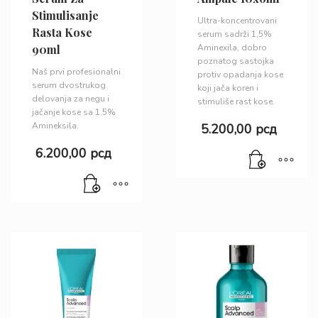
Stimulisanje
Ultra-koncentrovani
Rasta Kose
serum sadrži 1,5%
90ml
Aminexila, dobro
poznatog sastojka
Naš prvi profesionalni
protiv opadanja kose
serum dvostrukog
koji jača koren i
delovanja za negu i
stimuliše rast kose.
jačanje kose sa 1.5%
Amineksila.
5.200,00
рсд
6.200,00
рсд