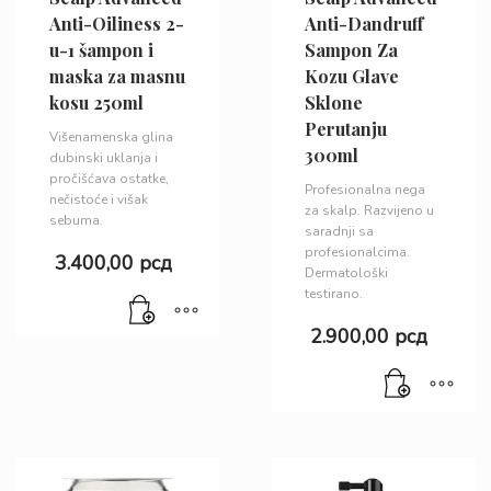
Anti-Oiliness 2-
Anti-Dandruff
u-1 šampon i
Sampon Za
maska za masnu
Kozu Glave
kosu 250ml
Sklone
Perutanju
Višenamenska glina
300ml
dubinski uklanja i
pročišćava ostatke,
Profesionalna nega
nečistoće i višak
za skalp. Razvijeno u
sebuma.
saradnji sa
profesionalcima.
3.400,00
рсд
Dermatološki
testirano.
2.900,00
рсд