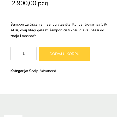
2.900,00
рсд
Šampon za čišćenje masnog vlasišta. Koncentrovan sa 3%
AHA, ovaj blagi gelasti šampon čisti kožu glave i vlasi od
znoja i masnoća.
Loreal
Alternative:
DODAJ U KORPU
Scalp
Advanced
šampon
Kategorija:
Scalp Advanced
za
masnu
kosu
300ml
količina