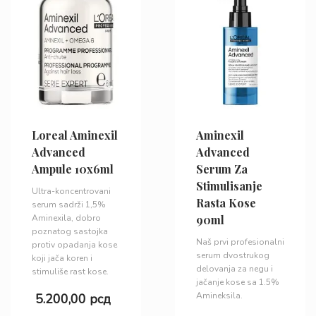
Loreal Aminexil
Aminexil
Advanced
Advanced
Ampule 10x6ml
Serum Za
Stimulisanje
Ultra-koncentrovani
Rasta Kose
serum sadrži 1,5%
Aminexila, dobro
90ml
poznatog sastojka
Naš prvi profesionalni
protiv opadanja kose
serum dvostrukog
koji jača koren i
delovanja za negu i
stimuliše rast kose.
jačanje kose sa 1.5%
Amineksila.
5.200,00
рсд