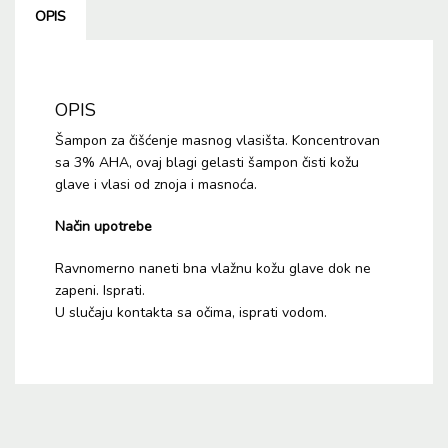
OPIS
OPIS
Šampon za čišćenje masnog vlasišta. Koncentrovan
sa 3% AHA, ovaj blagi gelasti šampon čisti kožu
glave i vlasi od znoja i masnoća.
Način upotrebe
Ravnomerno naneti bna vlažnu kožu glave dok ne
zapeni. Isprati.
U slučaju kontakta sa očima, isprati vodom.