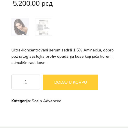
5.200,00
рсд
Ultra-koncentrovani serum sadrži 1,5% Aminexila, dobro
poznatog sastojka protiv opadanja kose koji jača koren i
stimuliše rast kose.
Loreal
Alternative:
DODAJ U KORPU
Aminexil
Advanced
Ampule
Kategorija:
Scalp Advanced
10x6ml
količina