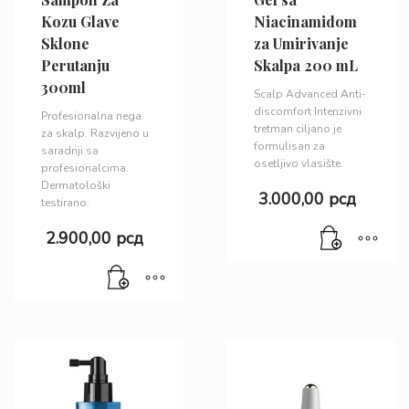
Kozu Glave
Niacinamidom
Sklone
za Umirivanje
Perutanju
Skalpa 200 mL
300ml
Scalp Advanced Anti-
discomfort Intenzivni
Profesionalna nega
tretman ciljano je
za skalp. Razvijeno u
formulisan za
saradnji sa
osetljivo vlasište.
profesionalcima.
Dermatološki
3.000,00
рсд
testirano.
2.900,00
рсд