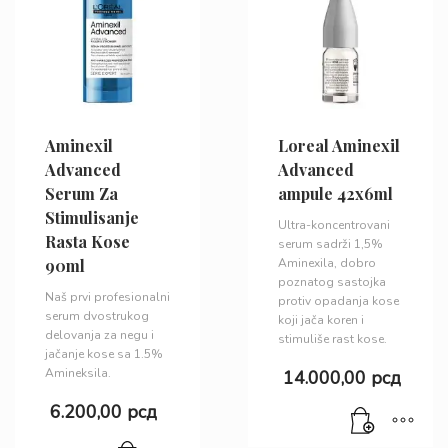
Aminexil
Loreal Aminexil
Advanced
Advanced
Serum Za
ampule 42x6ml
Stimulisanje
Ultra-koncentrovani
Rasta Kose
serum sadrži 1,5%
90ml
Aminexila, dobro
poznatog sastojka
Naš prvi profesionalni
protiv opadanja kose
serum dvostrukog
koji jača koren i
delovanja za negu i
stimuliše rast kose.
jačanje kose sa 1.5%
Amineksila.
14.000,00
рсд
6.200,00
рсд