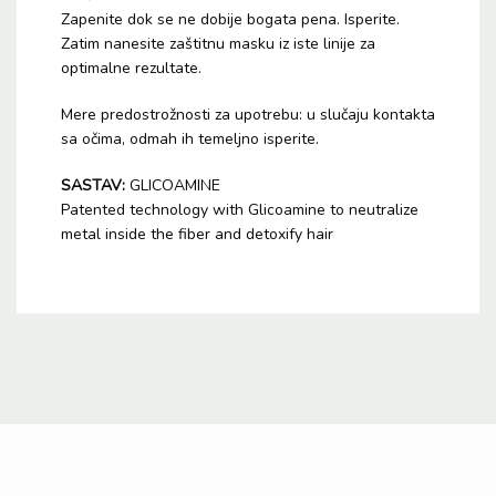
Zapenite dok se ne dobije bogata pena. Isperite.
Zatim nanesite zaštitnu masku iz iste linije za
optimalne rezultate.
Mere predostrožnosti za upotrebu: u slučaju kontakta
sa očima, odmah ih temeljno isperite.
SASTAV:
GLICOAMINE
Patented technology with Glicoamine to neutralize
metal inside the fiber and detoxify hair