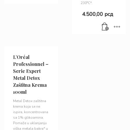
230°C*.
4.500,00
рсд
L’Oréal
Professionnel –
Serie Expert
Metal Detox
Zaštitna Krema
100ml
Metal Detox zaštitna
krema koja se ne
ispira, koncentrovana
sa 1% glikoamina.
Pomaže u uklanjanju
viška metala bakra* u