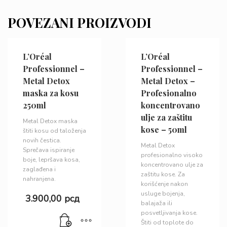
POVEZANI PROIZVODI
L’Oréal
L’Oréal
Professionnel –
Professionnel –
Metal Detox
Metal Detox –
maska za kosu
Profesionalno
250ml
koncentrovano
ulje za zaštitu
Metal Detox maska
kose – 50ml
štiti kosu od taloženja
novih čestica.
Metal Detox
Sprečava ispiranje
profesionalno visoko
boje, lepršava kosa,
koncentrovano ulje za
zaglađena i
zaštitu kose. Za
nahranjena.
korišćenje nakon
usluge bojenja,
3.900,00
рсд
balajaža ili
posvetljivanja kose.
Štiti od toplote do