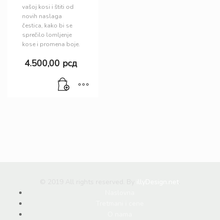
vašoj kosi i štiti od
novih naslaga
čestica, kako bi se
sprečilo lomljenje
kose i promena boje.
4.500,00
рсд
© 2019 All rights reserved. By
illyDesign.net
.
Naslovna
Tretmani i cene
O nama