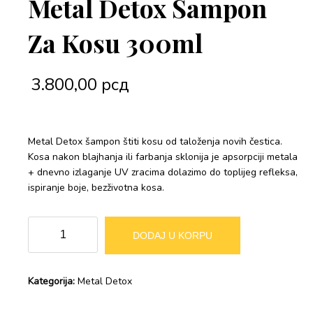
Metal Detox Šampon
Za Kosu 300ml
3.800,00
рсд
Metal Detox šampon štiti kosu od taloženja novih čestica.
Kosa nakon blajhanja ili farbanja sklonija je apsorpciji metala
+ dnevno izlaganje UV zracima dolazimo do toplijeg refleksa,
ispiranje boje, bezživotna kosa.
L’Oréal
Alternative:
DODAJ U KORPU
Professionnel
–
Metal
Kategorija:
Metal Detox
Detox
Šampon