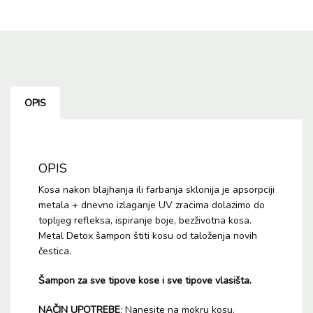
Za
Kosu
300ml
količina
OPIS
OPIS
Kosa nakon blajhanja ili farbanja sklonija je apsorpciji
metala + dnevno izlaganje UV zracima dolazimo do
toplijeg refleksa, ispiranje boje, bezživotna kosa.
Metal Detox šampon štiti kosu od taloženja novih
čestica.
Šampon za sve tipove kose i sve tipove vlasišta.
NAČIN UPOTREBE
: Nanesite na mokru kosu.