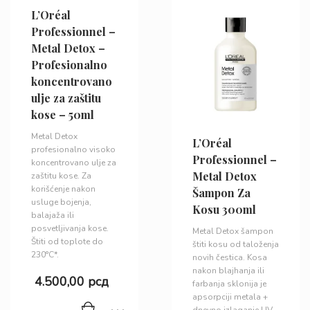
L’Oréal
Professionnel –
Metal Detox –
Profesionalno
koncentrovano
ulje za zaštitu
kose – 50ml
Metal Detox
L’Oréal
profesionalno visoko
Professionnel –
koncentrovano ulje za
Metal Detox
zaštitu kose. Za
korišćenje nakon
Šampon Za
usluge bojenja,
Kosu 300ml
balajaža ili
posvetljivanja kose.
Metal Detox šampon
Štiti od toplote do
štiti kosu od taloženja
230°C*.
novih čestica. Kosa
nakon blajhanja ili
4.500,00
рсд
farbanja sklonija je
apsorpciji metala +