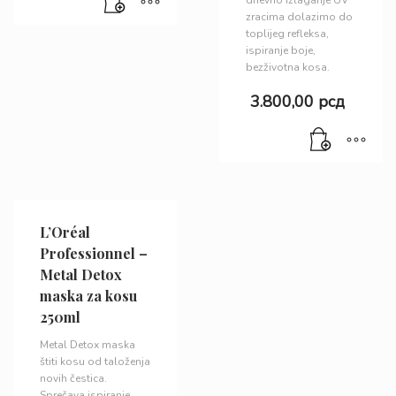
dnevno izlaganje UV
zracima dolazimo do
toplijeg refleksa,
ispiranje boje,
bezživotna kosa.
3.800,00
рсд
L’Oréal
Professionnel –
Metal Detox
maska za kosu
250ml
Metal Detox maska
štiti kosu od taloženja
novih čestica.
Sprečava ispiranje