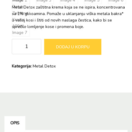
Metal Detox zaštitna krema koja se ne ispira, koncentrovana
sa 1% glikoamina. Pomaže u uklanjanju viška metala bakra*
u vašoj kosi i štiti od novih naslaga čestica, kako bi se
sprečilo lomljenje kose i promena boje.
L’Oréal
Alternative:
DODAJ U KORPU
Professionnel
-
Serie
Kategorija:
Metal Detox
Expert
Metal
Detox
Zaštitna
Krema
100ml
količina
OPIS