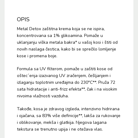
OPIS
Metal Detox zaštitna krema koja se ne ispira,
koncentrovana sa 1% glikoamina. Pomaže u
uklanjanju viška metala bakra* u vašoj kosi i štiti od
novih naslaga čestica, kako bi se sprečilo lomljenje
kose i promena boje.
Formula sa UV filterom, pomaže u zaštiti kose od
oštec´enja izazvanog UV zračenjem, češljanjem i
izlaganju toplotnim uređajma do 230°C**. Pruža 72
sata hidratacije i anti-frizz efekta**, čak i na visokim
nivoima vlažnosti vazduha.
Takođe, kosa je zdravog izgleda, intenzivno hidrirana
i ojačana, sa 83% više definicije**, lakša za rukovanje
i oblikovanje, mekša i glatkija. Njegova lagana
tekstura se trenutno upija i ne otežava vlas.