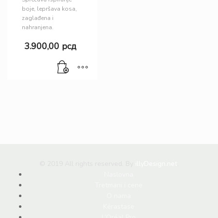
boje, lepršava kosa,
zaglađena i
nahranjena.
3.900,00
рсд
© 2019 All rights reserved. By
illyDesign.net
.
Naslovna
Tretmani i cene
O nama
Kérastase
L’Oréal Pro