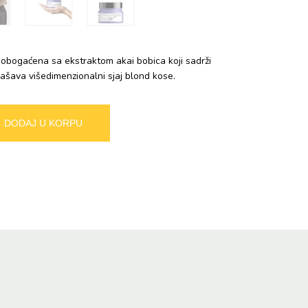
obogaćena sa ekstraktom akai bobica koji sadrži
ašava višedimenzionalni sjaj blond kose.
Alternative:
DODAJ U KORPU