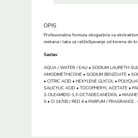
OPIS
Profesionalna formula obogaćena sa ekstraktom a
mekana i laka za raščešljavanje od korena do kr
Sastav
AQUA / WATER / EAU • SODIUM LAURETH SUL
AMODIMETHICONE • SODIUM BENZOATE • SO
• CITRIC ACID • HEXYLENE GLYCOL • POLYQ
SALICYLIC ACID • TOCOPHERYL ACETATE • P
2-OLEAMIDO-1,3-OCTADECANEDIOL • MAGNESI
5 • CI 14700 / RED 4 • PARFUM / FRAGRANCE .