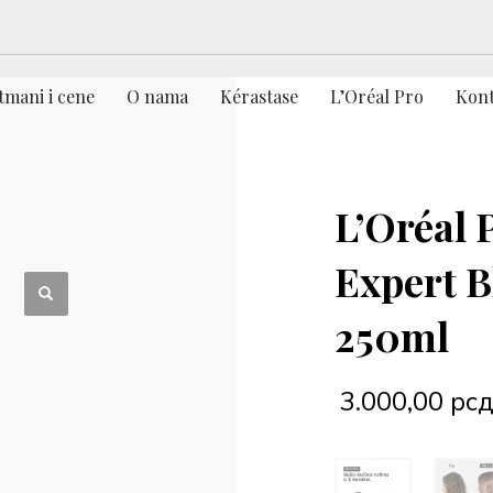
tmani i cene
O nama
Kérastase
L’Oréal Pro
Kont
L’Oréal 
Expert B
250ml
3.000,00
рс