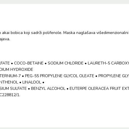
kai bobica koji sadrži polifenole. Maska naglašava višedimenzionalni s
ajeva.
FATE • COCO-BETAINE • SODIUM CHLORIDE • LAURETH-5 CARBOXYL
DIUM HYDROXIDE
UATERNIUM-7 • PEG-55 PROPYLENE GLYCOL OLEATE • PROPYLENE G
ANTHENOL • LINALOOL •
UM SULFATE • BENZYL ALCOHOL • EUTERPE OLERACEA FRUIT EXTR
 C228812/1.