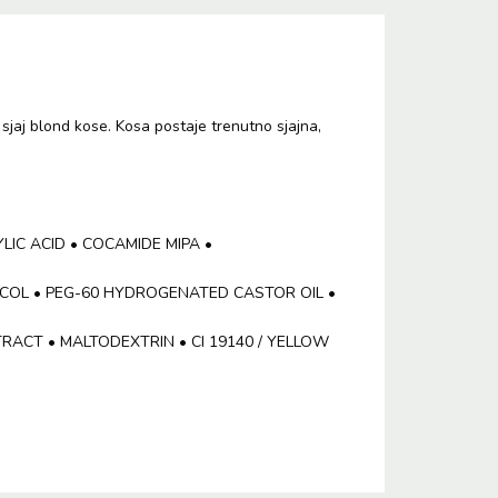
jaj blond kose. Kosa postaje trenutno sjajna,
IC ACID • COCAMIDE MIPA •
LYCOL • PEG-60 HYDROGENATED CASTOR OIL •
ACT • MALTODEXTRIN • CI 19140 / YELLOW