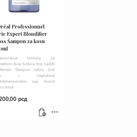
Oréal Professionnel
ie Expert Blondifier
oss Šampon za kosu
0ml
ofesionalna formula sa
traktom Acai bobica koji sadrži
ifenole. Šampon nežno čisti
osu i naglašava
tidimenzionalni sjaj blond
nsi kose.
.200,00
рсд