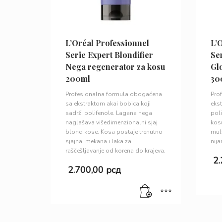
L’Oréal Professionnel
L’
Serie Expert Blondifier
Ser
Nega regenerator za kosu
Gl
200ml
30
Profesionalna formula obogaćena
Pr
sa ekstraktom akai bobica koji
eks
sadrži polifenole. Lagana nega
pol
naglašava višedimenzionalni sjaj
k
blond kose. Kosa postaje trenutno
mul
sjajna, mekana i laka za
nija
raščešljavanje od korena do krajeva.
2
2.700,00
рсд