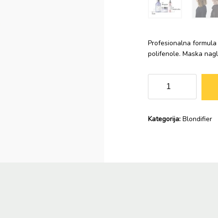
Profesionalna formula 
polifenole. Maska nagl
L'Oréal
Professionnel
Serie
Expert
Kategorija:
Blondifier
Blondifier
Maska
250ml
količina