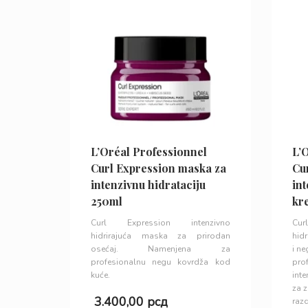
L’Oréal Professionnel
L’
Curl Expression maska za
Cu
intenzivnu hidrataciju
int
250ml
kr
Curl Expression intenzivno
Curl
hidrirajuća maska za prirodan
hidr
osećaj. Namenjena za
i ne
profesionalnu negu kovrdža kod
pro
kuće.
inte
za z
3.400,00
рсд
razd