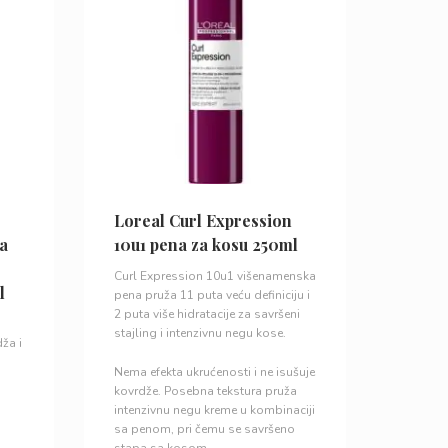
Loreal Curl Expression
za
10u1 pena za kosu 250ml
Curl Expression 10u1 višenamenska
l
pena pruža 11 puta veću definiciju i
2 puta više hidratacije za savršeni
stajling i intenzivnu negu kose.
dža i
Nema efekta ukrućenosti i ne isušuje
kovrdže. Posebna tekstura pruža
intenzivnu negu kreme u kombinaciji
sa penom, pri čemu se savršeno
stapa sa kosom.