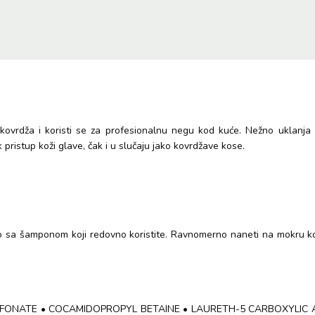
talasaste
kose
300ml
količina
kovrdža i koristi se za profesionalnu negu kod kuće. Nežno uklanja
 pristup koži glave, čak i u slučaju jako kovrdžave kose.
no sa šamponom koji redovno koristite. Ravnomerno naneti na mokru kosu
LFONATE • COCAMIDOPROPYL BETAINE • LAURETH-5 CARBOXYLIC A