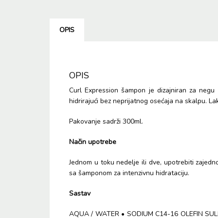
OPIS
OPIS
Curl Expression šampon je dizajniran za negu 
hidrirajući bez neprijatnog osećaja na skalpu. Lak
Pakovanje sadrži 300ml.
Način upotrebe
Jednom u toku nedelje ili dve, upotrebiti zajed
sa šamponom za intenzivnu hidrataciju.
Sastav
AQUA / WATER • SODIUM C14-16 OLEFIN SU