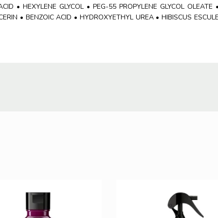
ACID • HEXYLENE GLYCOL • PEG-55 PROPYLENE GLYCOL OLEATE
LYCERIN • BENZOIC ACID • HYDROXYETHYL UREA • HIBISCUS ESC