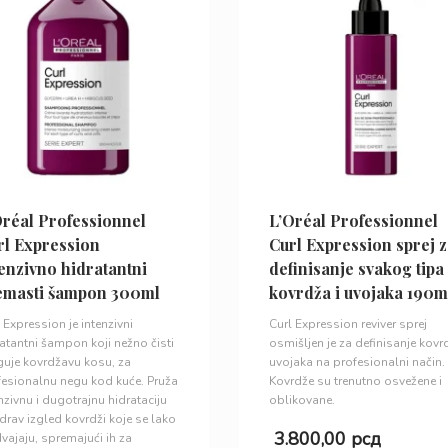
Oréal Professionnel
L’Oréal Professionnel
rl Expression
Curl Expression sprej 
enzivno hidratantni
definisanje svakog tipa
emasti šampon 300ml
kovrdža i uvojaka 190m
 Expression je intenzivni
Curl Expression reviver sprej
atantni šampon koji nežno čisti
osmišljen je za definisanje kovr
guje kovrdžavu kosu, za
uvojaka na profesionalni način.
fesionalnu negu kod kuće. Pruža
Kovrdže su trenutno osvežene i
nzivnu i dugotrajnu hidrataciju
oblikovane.
drav izgled kovrdži koje se lako
3.800,00
рсд
vajaju, spremajući ih za