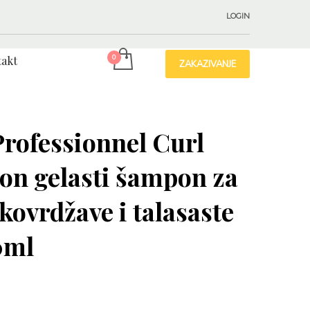
LOGIN
akt
ZAKAZIVANJE
Professionnel Curl
on gelasti šampon za
 kovrdžave i talasaste
0ml
д