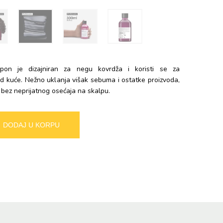
pon je dizajniran za negu kovrdža i koristi se za
d kuće. Nežno uklanja višak sebuma i ostatke proizvoda,
i bez neprijatnog osećaja na skalpu.
Alternative:
DODAJ U KORPU