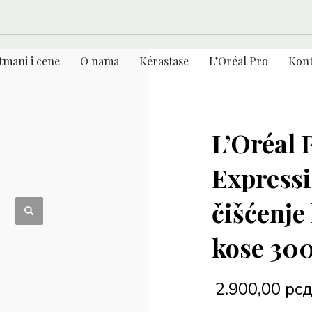
tmani i cene
O nama
Kérastase
L’Oréal Pro
Kont
L’Oréal 
Expressi
čišćenje
kose 30
2.900,00
рс