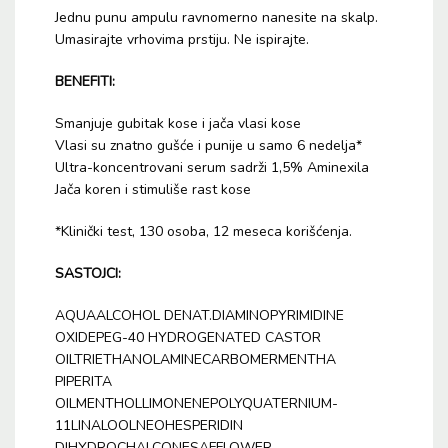
Jednu punu ampulu ravnomerno nanesite na skalp.
Umasirajte vrhovima prstiju. Ne ispirajte.
BENEFITI:
Smanjuje gubitak kose i jača vlasi kose
Vlasi su znatno gušće i punije u samo 6 nedelja*
Ultra-koncentrovani serum sadrži 1,5% Aminexila
Jača koren i stimuliše rast kose
*Klinički test, 130 osoba, 12 meseca korišćenja.
SASTOJCI:
AQUAALCOHOL DENAT.DIAMINOPYRIMIDINE
OXIDEPEG-40 HYDROGENATED CASTOR
OILTRIETHANOLAMINECARBOMERMENTHA
PIPERITA
OILMENTHOLLIMONENEPOLYQUATERNIUM-
11LINALOOLNEOHESPERIDIN
DIHYDROCHALCONESAFFLOWER