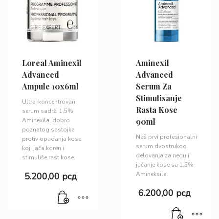
Loreal Aminexil
Aminexil
Advanced
Advanced
Ampule 10x6ml
Serum Za
Stimulisanje
Ultra-koncentrovani
Rasta Kose
serum sadrži 1,5%
Aminexila, dobro
90ml
poznatog sastojka
Naš prvi profesionalni
protiv opadanja kose
serum dvostrukog
koji jača koren i
delovanja za negu i
stimuliše rast kose.
jačanje kose sa 1.5%
Amineksila.
5.200,00
рсд
6.200,00
рсд