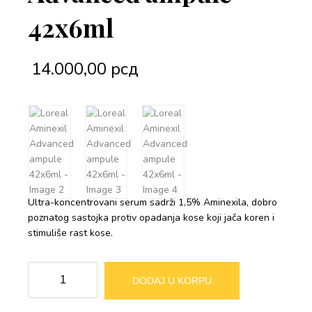
42x6ml
14.000,00
рсд
Ultra-koncentrovani serum sadrži 1,5% Aminexila, dobro
poznatog sastojka protiv opadanja kose koji jača koren i
stimuliše rast kose.
Loreal
Alternative:
DODAJ U KORPU
Aminexil
Advanced