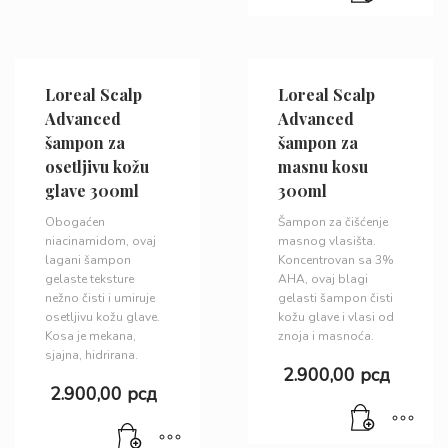
Loreal Scalp
Loreal Scalp
Advanced
Advanced
šampon za
šampon za
osetljivu kožu
masnu kosu
glave 300ml
300ml
Obogaćen
Šampon za čišćenje
niacinamidom, ovaj
masnog vlasišta.
lagani šampon
Koncentrovan sa 3%
gelaste teksture
AHA, ovaj blagi
nežno čisti i umiruje
gelasti šampon čisti
osetljivu kožu glave.
kožu glave i vlasi od
Kosa je mekana,
znoja i masnoća.
sjajna, hidrirana.
2.900,00
рсд
2.900,00
рсд