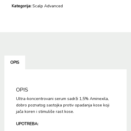
ampule
Kategorija:
Scalp Advanced
42x6ml
količina
OPIS
OPIS
Ultra-koncentrovani serum sadrži 1,5% Aminexila,
dobro poznatog sastojka protiv opadanja kose koji
jača koren i stimuliše rast kose.
UPOTREBA: