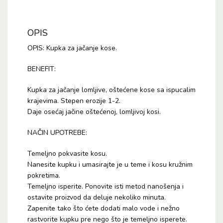
OPIS
OPIS: Kupka za jačanje kose.
BENEFIT:
Kupka za jačanje lomljive, oštećene kose sa ispucalim
krajevima. Stepen erozije 1-2.
Daje osećaj jačine oštećenoj, lomljivoj kosi.
NAČIN UPOTREBE:
Temeljno pokvasite kosu.
Nanesite kupku i umasirajte je u teme i kosu kružnim
pokretima.
Temeljno isperite. Ponovite isti metod nanošenja i
ostavite proizvod da deluje nekoliko minuta.
Zapenite tako što ćete dodati malo vode i nežno
rastvorite kupku pre nego što je temeljno isperete.