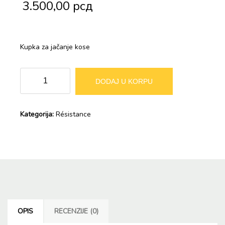
3.500,00
рсд
Kupka za jačanje kose
RESISTANCE
Alternative:
DODAJ U KORPU
FORCE
ARCHITECT
Kupka
Kategorija:
Résistance
za
kosu
količina
OPIS
RECENZIJE (0)