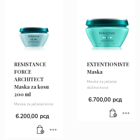
RESISTANCE
EXTENTIONISTE
FORCE
Maska
ARCHITECT
Maska za jačanje
Maska za kosu
dužina kose.
200 ml
6.700,00
рсд
Maska za jačanje kose
6.200,00
рсд