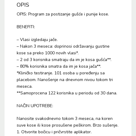
OPIS
OPIS: Program za postizanje gušće i punije kose.
BENEFITI:
– Vlasi izgledaju jače.
– Nakon 3 meseca: doprinosi održavanju gustine
kose sa preko 1000 novih vlasi*.
– 2 od 3 korisnika smatraju da im je kosa gušća**.
– 80% korisnika smatra da im je kosa jača**.
*Kliničko testiranje. 101 osoba u poređenju sa
placebom. Nanošenje na dnevnom nivou tokom tri
meseca.
**Samoprocena 122 korisnika u periodu od 30 dana.
NAČIN UPOTREBE:
Nanosite svakodnevno tokom 3 meseca, na koren
suve kose ili kose prosušene peškirom. Brzo sušenje.
1. Otvorite bočicu i pričvrstite aplikator.