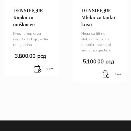
DENSIFIQUE
DENSIFIQUE
Kupka za
Mleko za tanku
muškarce
kosu
Dnevna kupka za
Nega sa lifting
negu kose kojoj vidno
efektom koji daje
fali gustina.
punoću kosi kojoj
vidno fali gustina.
3.800,00
рсд
5.100,00
рсд