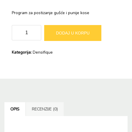
Program za postizanje gušće i punije kose
DENSIFIQUE
Alternative:
DODAJ U KORPU
Ampule
za
muškarce
Kategorija:
Densifique
30x6ml
količina
OPIS
RECENZIJE (0)