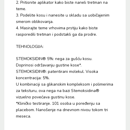
2. Pritisnite aplikator kako biste naneli tretman na
teme.
3. Podelite kosu i nanesite u skladu sa uobičajenim
smerom oblikovanja.
4. Masirajte teme vrhovima prstiju kako biste
rasporedili tretman i podstakli ga da prodre.
TEHNOLOGIJA:
STEMOKSIDIN® 5%: nega za gušću kosu.
Doprinosi održavanju gustine kose*.
STEMOKSIDIN®: patentirani molekul. Visoka
koncentracija: 5%.
U kombinaciji sa glikanskim kompleksom i polimerima
za teksturu, ova nega na bazi Stemoksidina®
vizuelno povećava gustinu kose.
*Kliničko testiranje. 101 osoba u poređenju sa
placebom. Nanošenje na dnevnom nivou tokom tri
meseca.