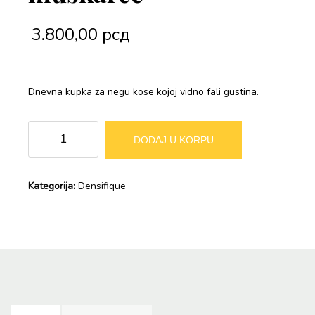
3.800,00
рсд
Dnevna kupka za negu kose kojoj vidno fali gustina.
DENSIFIQUE
Alternative:
DODAJ U KORPU
Kupka
za
muškarce
Kategorija:
Densifique
količina