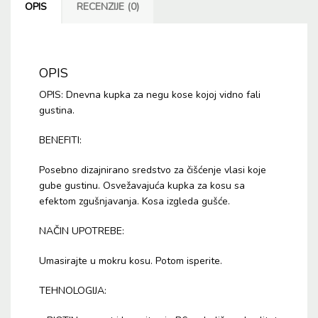
OPIS
RECENZIJE (0)
OPIS
OPIS: Dnevna kupka za negu kose kojoj vidno fali
gustina.
BENEFITI:
Posebno dizajnirano sredstvo za čišćenje vlasi koje
gube gustinu. Osvežavajuća kupka za kosu sa
efektom zgušnjavanja. Kosa izgleda gušće.
NAČIN UPOTREBE:
Umasirajte u mokru kosu. Potom isperite.
TEHNOLOGIJA: