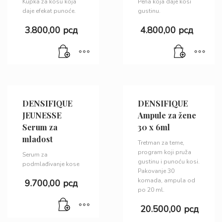
Kupka za kosu koja
Pena koja daje kosi
daje efekat punoće.
gustinu.
3.800,00
рсд
4.800,00
рсд
DENSIFIQUE
DENSIFIQUE
JEUNESSE
Ampule za žene
Serum za
30 x 6ml
mladost
Tretman za teme,
program koji pruža
Serum za
gustinu i punoću kosi.
podmlađivanje kose
Pakovanje 30
komada, ampula od
9.700,00
рсд
po 20 ml.
20.500,00
рсд