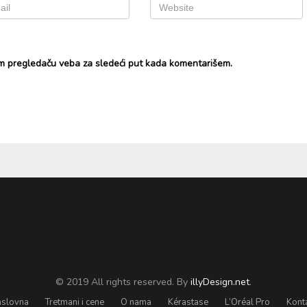
m pregledaču veba za sledeći put kada komentarišem.
© 2019 All rights reserved. By
illyDesign.net
.
slovna
Tretmani i cene
O nama
Kérastase
L’Oréal Pro
Kont