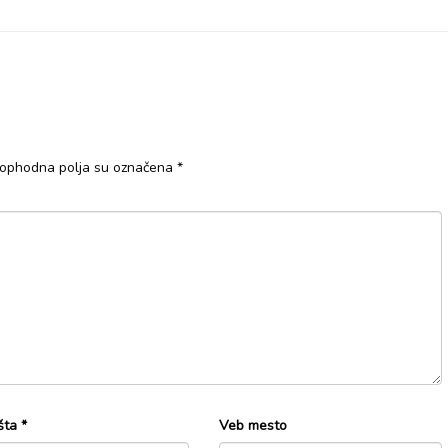
ophodna polja su označena
*
šta
*
Veb mesto