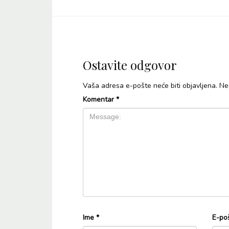
Ostavite odgovor
Vaša adresa e-pošte neće biti objavljena.
Ne
Komentar
*
Ime
*
E-po