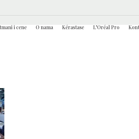
tmani i cene
O nama
Kérastase
L’Oréal Pro
Kont