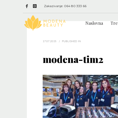
Zakazivanje: 064 80 333 66
Naslovna
Tre
17.07.2019.
/
PUBLISHED IN
modena-tim2