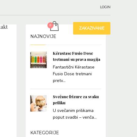
LOGIN
akt
ZAKAZIVANJE
NAJNOVIJE
Kérastase Fusio Dose
tretmani su prava magija
Fantastični Kérastase
Fusio Dose tretmani
pretv...
Svečane frizure za svaku
priliku
U svečanim prilikama
poput svadbi – venča...
KATEGORIJE