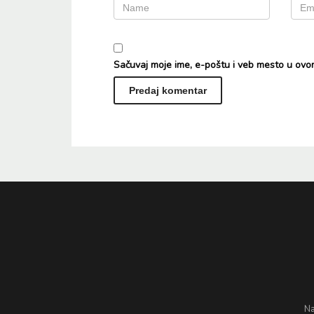
Sačuvaj moje ime, e-poštu i veb mesto u ovo
Alternative:
Na