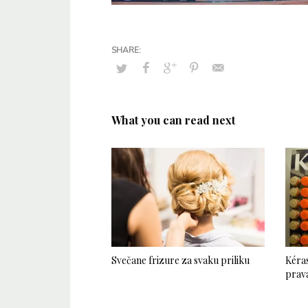
What you can read next
Svečane frizure za svaku priliku
Kéras
prava