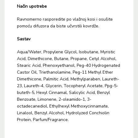
Način upotrebe
Ravnomerno rasporedite po vlažnoj kosi i osušite
pomoću difuzora da biste učvrstili kovrdže.
Sastav
Aqua/Water, Propylene Glycol, Isobutane, Myristic
Acid, Dimethicone, Butane, Propane, Cetyl Alcohol,
Stearic Acid, Phenoxyethanol, Peg-40 Hydrogenated
Castor Oil, Triethanolamine, Peg-11 Methyl Ether
Dimethicone, Palmitic Acid, Methylparaben, Laureth-
23, Laureth-4, Glycerin, Tocopheryl Acetate, Ppg-5-
buteth-5, Hexyl Cinnamal, Salicylic Acid, Benzyl
Benzoate, Limonene, 2-oleamido-1, 3-
octadecanediol, Ethylhexyl Methoxycinnamate,
Linalool, Benzyl Alcohol, Hydrolyzed Conchiolin
Protein, Parfum/Fragrance.