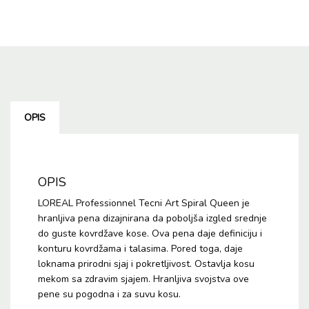
Queen
Pena
za
Definiciju
Lokni
i
Talasa
200
OPIS
mL
količina
OPIS
LOREAL Professionnel Tecni Art Spiral Queen je
hranljiva pena dizajnirana da poboljša izgled srednje
do guste kovrdžave kose. Ova pena daje definiciju i
konturu kovrdžama i talasima. Pored toga, daje
loknama prirodni sjaj i pokretljivost. Ostavlja kosu
mekom sa zdravim sjajem. Hranljiva svojstva ove
pene su pogodna i za suvu kosu.