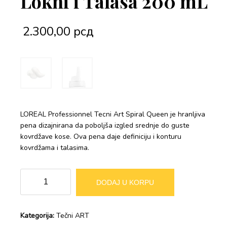
Lokni i Talasa 200 mL
2.300,00
рсд
LOREAL Professionnel Tecni Art Spiral Queen je hranljiva
pena dizajnirana da poboljša izgled srednje do guste
kovrdžave kose. Ova pena daje definiciju i konturu
kovrdžama i talasima.
LOREAL
Alternative:
DODAJ U KORPU
Professionnel
Tecni
Art
Kategorija:
Tečni ART
Spiral