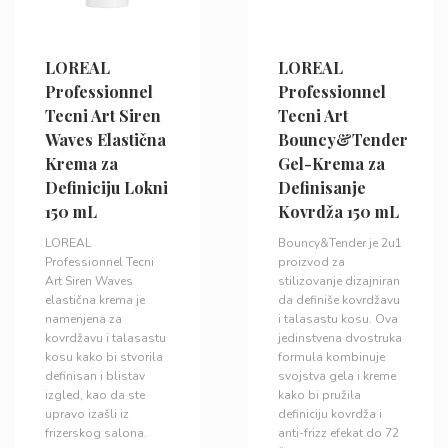
LOREAL
LOREAL
Professionnel
Professionnel
Tecni Art Siren
Tecni Art
Waves Elastična
Bouncy&Tender
Krema za
Gel-Krema za
Definiciju Lokni
Definisanje
150 mL
Kovrdža 150 mL
LOREAL
Bouncy&Tender je 2u1
Professionnel Tecni
proizvod za
Art Siren Waves
stilizovanje dizajniran
elastična krema je
da definiše kovrdžavu
namenjena za
i talasastu kosu. Ova
kovrdžavu i talasastu
jedinstvena dvostruka
kosu kako bi stvorila
formula kombinuje
definisan i blistav
svojstva gela i kreme
izgled, kao da ste
kako bi pružila
upravo izašli iz
definiciju kovrdža i
frizerskog salona.
anti-frizz efekat do 72