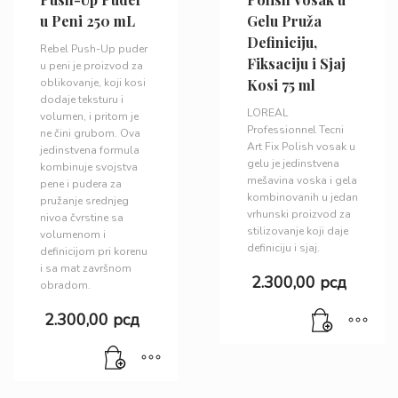
u Peni 250 mL
Gelu Pruža
Definiciju,
Rebel Push-Up puder
Fiksaciju i Sjaj
u peni je proizvod za
oblikovanje, koji kosi
Kosi 75 ml
dodaje teksturu i
LOREAL
volumen, i pritom je
Professionnel Tecni
ne čini grubom. Ova
Art Fix Polish vosak u
jedinstvena formula
gelu je jedinstvena
kombinuje svojstva
mešavina voska i gela
pene i pudera za
kombinovanih u jedan
pružanje srednjeg
vrhunski proizvod za
nivoa čvrstine sa
stilizovanje koji daje
volumenom i
definiciju i sjaj.
definicijom pri korenu
i sa mat završnom
2.300,00
рсд
obradom.
2.300,00
рсд