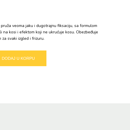
j pruža veoma jaku i dugotrajnu fiksaciju, sa formulom
i na kosi i efektom koji ne ukrućuje kosu. Obezbeđuje
 za svaki izgled i frizuru.
Alternative:
DODAJ U KORPU