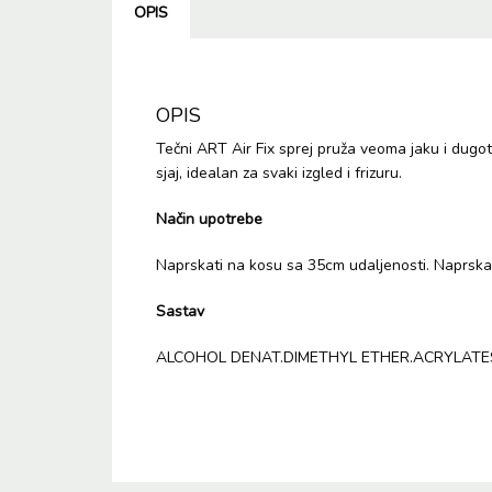
OPIS
OPIS
Tečni ART Air Fix sprej pruža veoma jaku i dugot
sjaj, idealan za svaki izgled i frizuru.
Način upotrebe
Naprskati na kosu sa 35cm udaljenosti. Naprskati
Sastav
ALCOHOL DENAT.DIMETHYL ETHER.ACRYLATES