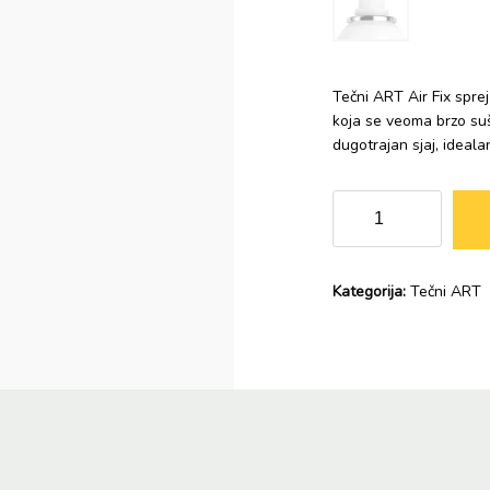
Tečni ART Air Fix spre
koja se veoma brzo suš
dugotrajan sjaj, idealan
LOREAL
Professionnel
Tecni
Art
Kategorija:
Tečni ART
Air
Fix
Sprej
Lak
za
Kosu
250
mL
količina