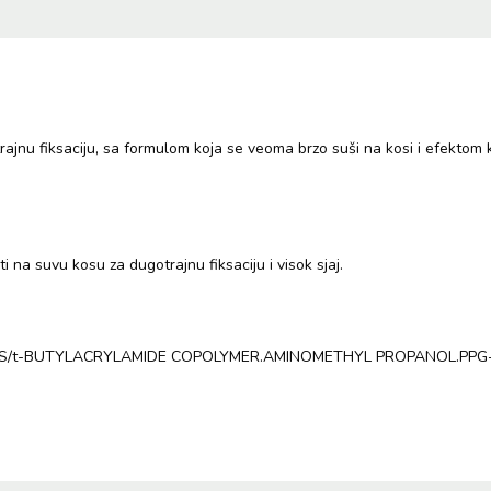
rajnu fiksaciju, sa formulom koja se veoma brzo suši na kosi i efektom
 na suvu kosu za dugotrajnu fiksaciju i visok sjaj.
/t-BUTYLACRYLAMIDE COPOLYMER.AMINOMETHYL PROPANOL.PPG-3