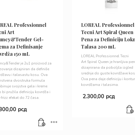
REAL Professionnel
LOREAL Professionnel
ni Art
Tecni Art Spiral Queen
uncy&Tender Gel-
Pena za Definiciju Lokn
ema za Definisanje
Talasa 200 mL
vrdža 150 mL
LOREAL Professionnel Tecni
Art Spiral Queen je hranljiva pe
ncy&Tender je 2u1 proizvod za
dizajnirana da poboljša izgled
izovanje dizajniran da definiše
srednje do guste kovrdžave kos
džavu i talasastu kosu. Ova
Ova pena daje definiciju i kontu
instvena dvostruka formula
kovrdžama i talasima.
inuje svojstva gela i kreme
 bi pružila definiciju kovrdža i
2.300,00
рсд
-frizz efekat do 72 časa.
.300,00
рсд