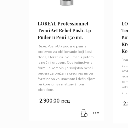
LOREAL Professionnel
LO
Tecni Art Rebel Push-Up
Tec
Puder u Peni 250 mL
Bo
Kr
Rebel Push-Up puder u peni je
Ko
proizvod za oblikovanje, koji kosi
dodaje teksturu i volumen, i pritom
Bou
je ne čini grubom. Ova jedinstvena
stil
formula kombinuje svojstva pene i
kovr
pudera za pružanje srednjeg nivoa
jed
čvrstine sa volumenom i definicijom
komb
pri korenu i sa mat završnom
kako
obradom.
anti
2.300,00
рсд
2