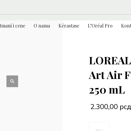
tmani i cene
O nama
Kérastase
L’Oréal Pro
Kont
LOREAL 
Art Air 
250 mL
2.300,00
рс