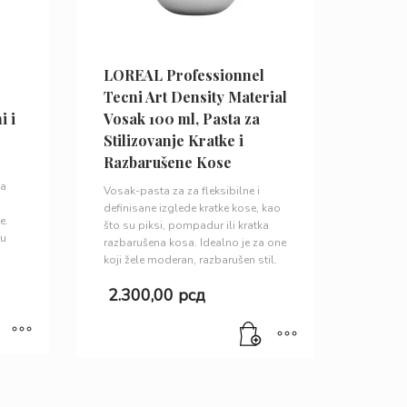
LOREAL Professionnel
Tecni Art Density Material
i i
Vosak 100 ml, Pasta za
Stilizovanje Kratke i
Razbarušene Kose
na
Vosak-pasta za za fleksibilne i
definisane izglede kratke kose, kao
e.
što su piksi, pompadur ili kratka
ru
razbarušena kosa. Idealno je za one
koji žele moderan, razbarušen stil.
2.300,00
рсд