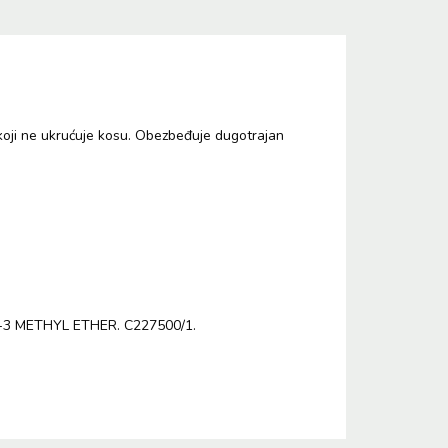
 koji ne ukrućuje kosu. Obezbeđuje dugotrajan
 METHYL ETHER. C227500/1.