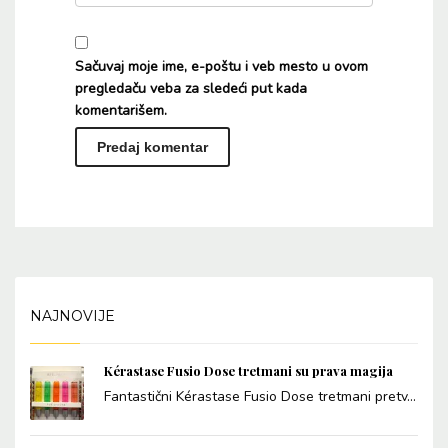
Sačuvaj moje ime, e-poštu i veb mesto u ovom
pregledaču veba za sledeći put kada
komentarišem.
Alternative:
NAJNOVIJE
Kérastase Fusio Dose tretmani su prava magija
Fantastični Kérastase Fusio Dose tretmani pretv...