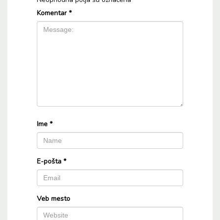
Komentar
*
Ime
*
E-pošta
*
Veb mesto