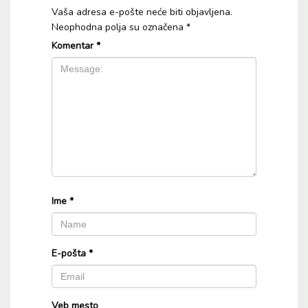
Vaša adresa e-pošte neće biti objavljena.
Neophodna polja su označena
*
Komentar
*
Ime
*
E-pošta
*
Veb mesto