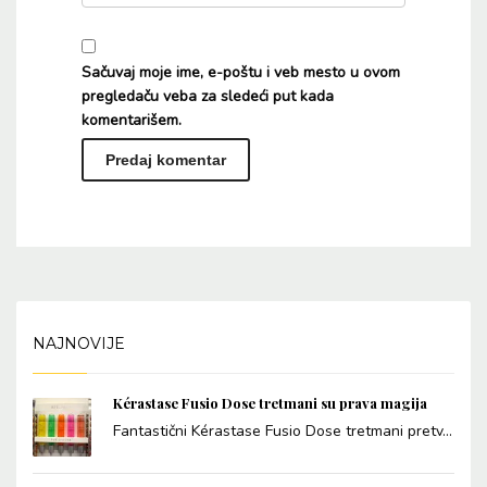
Sačuvaj moje ime, e-poštu i veb mesto u ovom
pregledaču veba za sledeći put kada
komentarišem.
Alternative:
NAJNOVIJE
Kérastase Fusio Dose tretmani su prava magija
Fantastični Kérastase Fusio Dose tretmani pretv...