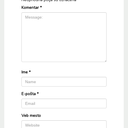
Komentar
*
Ime
*
E-pošta
*
Veb mesto