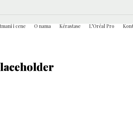
tmani i cene
O nama
Kérastase
L’Oréal Pro
Kont
aceholder