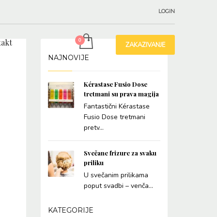
LOGIN
akt
ZAKAZIVANJE
NAJNOVIJE
Kérastase Fusio Dose
tretmani su prava magija
Fantastični Kérastase
Fusio Dose tretmani
pretv...
Svečane frizure za svaku
priliku
U svečanim prilikama
poput svadbi – venča...
KATEGORIJE