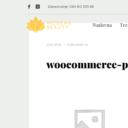
Zakazivanje: 064 80 333 66
Naslovna
Tre
12.07.2019.
/
PUBLISHED IN
woocommerce-pl