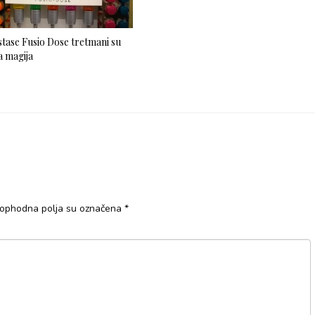
tase Fusio Dose tretmani su
 magija
ophodna polja su označena
*