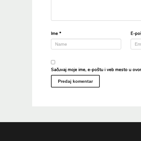
Ime
*
E-po
Sačuvaj moje ime, e-poštu i veb mesto u ovo
Alternative: