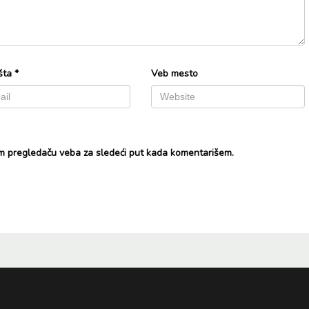
šta
*
Veb mesto
m pregledaču veba za sledeći put kada komentarišem.