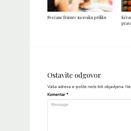
Svečane frizure za svaku priliku
Kéras
prava
Ostavite odgovor
Vaša adresa e-pošte neće biti objavljena.
Ne
Komentar
*