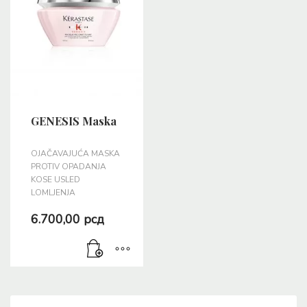
GENESIS Maska
OJAČAVAJUĆA MASKA
PROTIV OPADANJA
KOSE USLED
LOMLJENJA
6.700,00
рсд