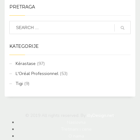
PRETRAGA
KATEGORIJE
Kérastase
(97)
L'Oréal Professionnel
(53)
Tigi
(9)
© 2019 All rights reserved. By
illyDesign.net
.
Naslovna
Tretmani i cene
O nama