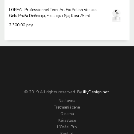
LOREAL Professionnel Tecni Art Fix Polish Vosak u
Gelu Pruža Definiciju, Fiksaciju i Sjaj Kosi 75 ml
2.300,00
рсд
© 2019 All rights reserved. By
illyDesign.net
.
Naslovna
Tretmani i cene
O nama
Kérastase
L’Oréal Pro
Kontakt