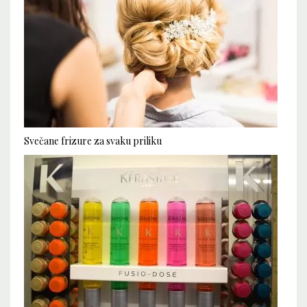
Svečane frizure za svaku priliku