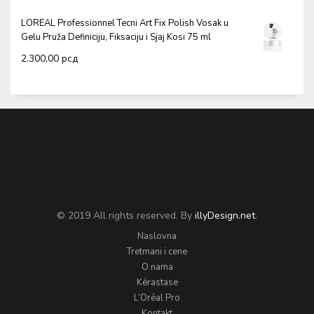
LOREAL Professionnel Tecni Art Fix Polish Vosak u
Gelu Pruža Definiciju, Fiksaciju i Sjaj Kosi 75 ml
2.300,00
рсд
© 2019 All rights reserved. By
illyDesign.net
.
Naslovna
Tretmani i cene
O nama
Kérastase
L’Oréal Pro
Kontakt