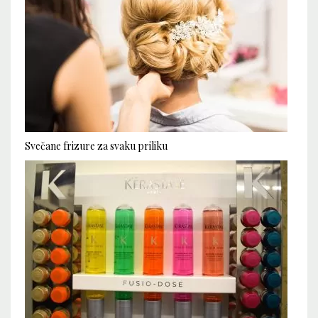
Svečane frizure za svaku priliku