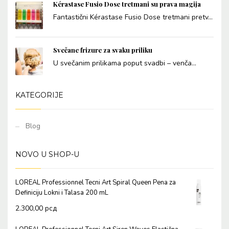
Kérastase Fusio Dose tretmani su prava magija
Fantastični Kérastase Fusio Dose tretmani pretv...
Svečane frizure za svaku priliku
U svečanim prilikama poput svadbi – venča...
KATEGORIJE
Blog
NOVO U SHOP-U
LOREAL Professionnel Tecni Art Spiral Queen Pena za
Definiciju Lokni i Talasa 200 mL
2.300,00
рсд