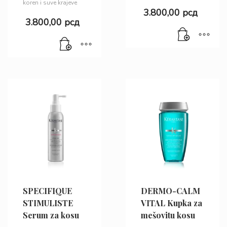
koren i suve krajeve
3.800,00
рсд
3.800,00
рсд
SPECIFIQUE
DERMO-CALM
STIMULISTE
VITAL Kupka za
Serum za kosu
mešovitu kosu