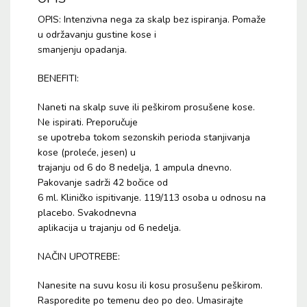
OPIS: Intenzivna nega za skalp bez ispiranja. Pomaže
u održavanju gustine kose i
smanjenju opadanja.
BENEFITI:
Naneti na skalp suve ili peškirom prosušene kose.
Ne ispirati. Preporučuje
se upotreba tokom sezonskih perioda stanjivanja
kose (proleće, jesen) u
trajanju od 6 do 8 nedelja, 1 ampula dnevno.
Pakovanje sadrži 42 bočice od
6 ml. Kliničko ispitivanje. 119/113 osoba u odnosu na
placebo. Svakodnevna
aplikacija u trajanju od 6 nedelja.
NAČIN UPOTREBE:
Nanesite na suvu kosu ili kosu prosušenu peškirom.
Rasporedite po temenu deo po deo. Umasirajte