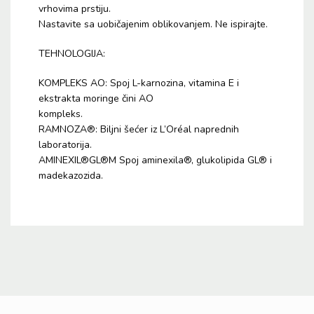
vrhovima prstiju.
Nastavite sa uobičajenim oblikovanjem. Ne ispirajte.
TEHNOLOGIJA:
KOMPLEKS AO: Spoj L-karnozina, vitamina E i
ekstrakta moringe čini AO
kompleks.
RAMNOZA®: Biljni šećer iz L’Oréal naprednih
laboratorija.
AMINEXIL®GL®M Spoj aminexila®, glukolipida GL® i
madekazozida.