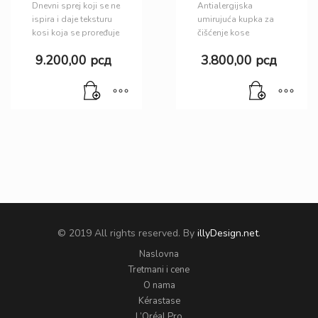
Dnevni sprej koji se ne
Antialergijska
ispira i daje teksturu
umirujuća kupka za
kosi koja se proređuje
čišćenje kose
9.200,00
рсд
3.800,00
рсд
© 2019 All rights reserved. By
illyDesign.net
.
Naslovna
Tretmani i cene
O nama
Kérastase
L’Oréal Pro