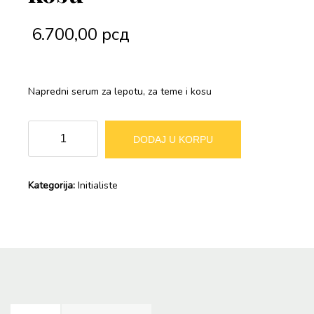
6.700,00
рсд
Napredni serum za lepotu, za teme i kosu
INITIALISTE
Alternative:
DODAJ U KORPU
Serum
za
kosu
Kategorija:
Initialiste
količina