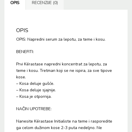
OPIS
RECENZIJE (0)
OPIS
OPIS: Napredni serum za lepotu, za teme i kosu.
BENEFITI:
Prvi Kérastase napredni koncentrat za lepotu, za
teme i kosu. Tretman koji se ne ispira, za sve tipove
kose.
– Kosa deluje gušće.
– Kosa deluje sjajnije.
– Kosa je otpornija.
NAČIN UPOTREBE:
Nanesite Kérastase Initialiste na teme i rasporedite
ga celom dužinom kose 2-3 puta nedeljno. Ne