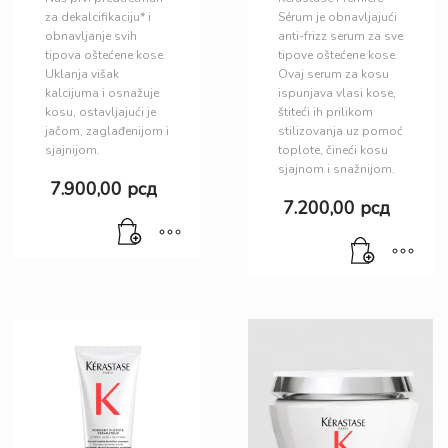
za dekalcifikaciju* i
Sérum je obnavljajući
obnavljanje svih
anti-frizz serum za sve
tipova oštećene kose.
tipove oštećene kose.
Uklanja višak
Ovaj serum za kosu
kalcijuma i osnažuje
ispunjava vlasi kose,
kosu, ostavljajući je
štiteći ih prilikom
jačom, zaglađenijom i
stilizovanja uz pomoć
sjajnijom.
toplote, čineći kosu
sjajnom i snažnijom.
7.900,00
рсд
7.200,00
рсд