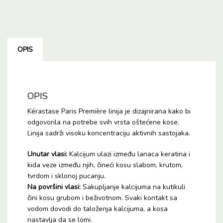
OPIS
OPIS
Kérastase Paris Première linija je dizajnirana kako bi
odgovorila na potrebe svih vrsta oštećene kose.
Linija sadrži visoku koncentraciju aktivnih sastojaka.
Unutar vlasi:
Kalcijum ulazi između lanaca keratina i
kida veze između njih, čineći kosu slabom, krutom,
tvrdom i sklonoj pucanju.
Na površini vlasi:
Sakupljanje kalcijuma na kutikuli
čini kosu grubom i beživotnom. Svaki kontakt sa
vodom dovodi do taloženja kalcijuma, a kosa
nastavlja da se lomi.