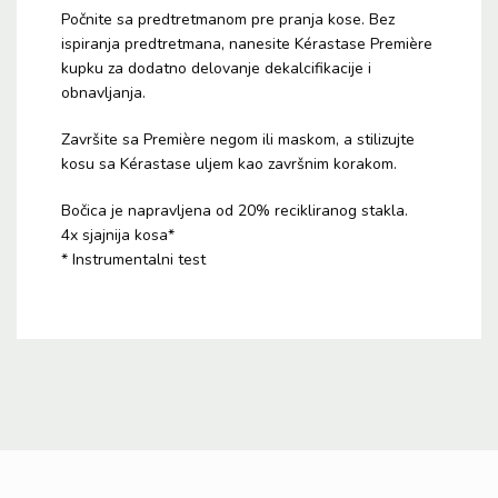
Počnite sa predtretmanom pre pranja kose. Bez
ispiranja predtretmana, nanesite Kérastase Première
kupku za dodatno delovanje dekalcifikacije i
obnavljanja.
Završite sa Première negom ili maskom, a stilizujte
kosu sa Kérastase uljem kao završnim korakom.
Bočica je napravljena od 20% recikliranog stakla.
4x sjajnija kosa*
* Instrumentalni test