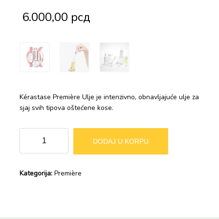
6.000,00
рсд
Kérastase Première Ulje je intenzivno, obnavljajuće ulje za
sjaj svih tipova oštećene kose.
Kérastase
Alternative:
DODAJ U KORPU
–
Première
–
Kategorija:
Première
Intenzivno
obnavljajuće
ulje
30ml
količina