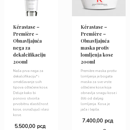
Kérastase –
Kérastase –
Première –
Première –
Obnavljajuća
Obnavljajuća
nega za
maska protiv
dekalcifikaciju
lomljenja kose
200ml
200ml
Naša prva nega za
Première maska protiv
dekalcifikaciju* i
lomljenja je bogata
omekšavanje svih
maska ​​za sve vrste
tipova oštećene kose.
oštećene kose koja
Deluje kako bi
obnavlja snagu kose i
ponovo stvorila
štiti od daljeg
prvobitnu elastičnost
lomljenja. Kosa je
kose, osnažujući vlasi
jača i lepša.
kose.
7.400,00
рсд
5.500,00
рсд