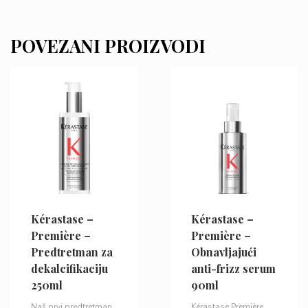
POVEZANI PROIZVODI
Kérastase –
Kérastase –
Première –
Première –
Predtretman za
Obnavljajući
dekalcifikaciju
anti-frizz serum
250ml
90ml
Naš prvi predtretman
Kérastase Première