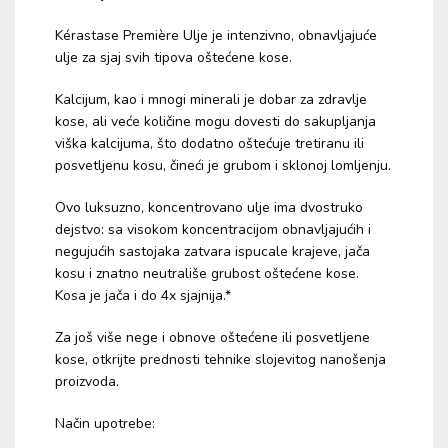
Kérastase Première Ulje je intenzivno, obnavljajuće
ulje za sjaj svih tipova oštećene kose.
Kalcijum, kao i mnogi minerali je dobar za zdravlje
kose, ali veće količine mogu dovesti do sakupljanja
viška kalcijuma, što dodatno oštećuje tretiranu ili
posvetljenu kosu, čineći je grubom i sklonoj lomljenju.
Ovo luksuzno, koncentrovano ulje ima dvostruko
dejstvo: sa visokom koncentracijom obnavljajućih i
negujućih sastojaka zatvara ispucale krajeve, jača
kosu i znatno neutrališe grubost oštećene kose.
Kosa je jača i do 4x sjajnija.*
Za još više nege i obnove oštećene ili posvetljene
kose, otkrijte prednosti tehnike slojevitog nanošenja
proizvoda.
Način upotrebe: