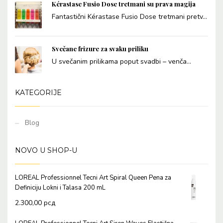
Kérastase Fusio Dose tretmani su prava magija
Fantastični Kérastase Fusio Dose tretmani pretv...
Svečane frizure za svaku priliku
U svečanim prilikama poput svadbi – venča...
KATEGORIJE
Blog
NOVO U SHOP-U
LOREAL Professionnel Tecni Art Spiral Queen Pena za
Definiciju Lokni i Talasa 200 mL
2.300,00
рсд