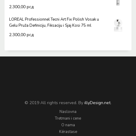
2.300,00
рсд
LOREAL Professionnel Tecni Art Fix Polish Vosak u
Gelu Pruža Definiciju, Fiksaciju i Sjaj Kosi 75 ml
2.300,00
рсд
© 2019 All rights reserved. By
illyDesign.net
.
Naslovna
Tretmani i cene
O nama
Kérastase