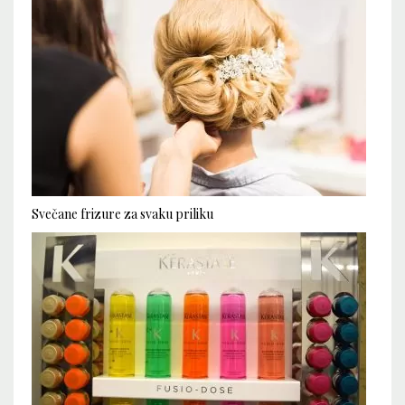
Svečane frizure za svaku priliku