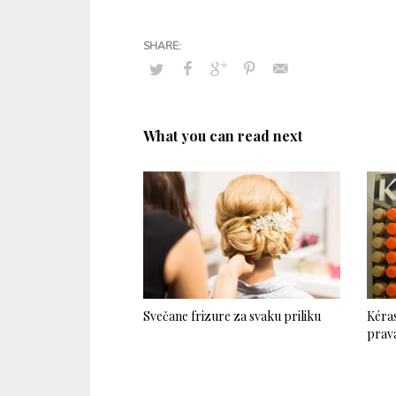
What you can read next
Svečane frizure za svaku priliku
Kéras
prava