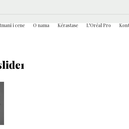
tmani i cene
O nama
Kérastase
L’Oréal Pro
Kont
lide1