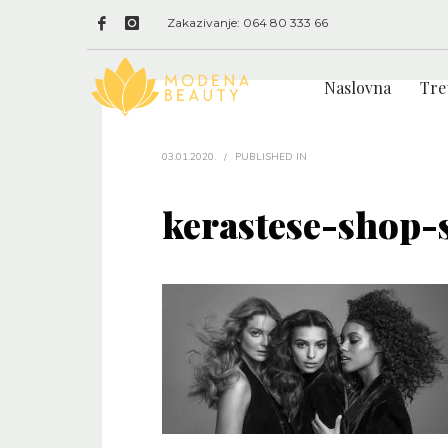
Zakazivanje: 064 80 333 66
Naslovna
Tre
03.01.2020.
/
PUBLISHED IN
kerastese-shop-s