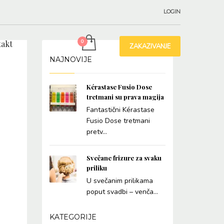
LOGIN
akt
ZAKAZIVANJE
NAJNOVIJE
Kérastase Fusio Dose
tretmani su prava magija
Fantastični Kérastase
Fusio Dose tretmani
pretv...
Svečane frizure za svaku
priliku
U svečanim prilikama
poput svadbi – venča...
KATEGORIJE