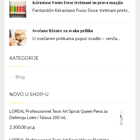
Kérastase Fusio Dose tretmani su prava magija
Fantastični Kérastase Fusio Dose tretmani pretv...
Svečane frizure za svaku priliku
U svečanim prilikama poput svadbi – venča...
KATEGORIJE
Blog
NOVO U SHOP-U
LOREAL Professionnel Tecni Art Spiral Queen Pena za
Definiciju Lokni i Talasa 200 mL
2.300,00
рсд