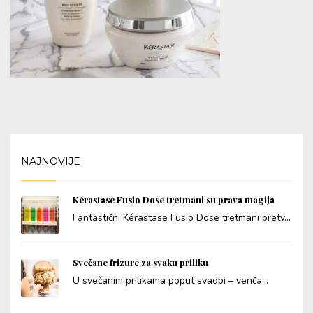
NAJNOVIJE
Kérastase Fusio Dose tretmani su prava magija
Fantastični Kérastase Fusio Dose tretmani pretv...
Svečane frizure za svaku priliku
U svečanim prilikama poput svadbi – venča...