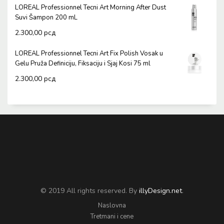
LOREAL Professionnel Tecni Art Morning After Dust
Suvi Šampon 200 mL
2.300,00
рсд
LOREAL Professionnel Tecni Art Fix Polish Vosak u
Gelu Pruža Definiciju, Fiksaciju i Sjaj Kosi 75 ml
2.300,00
рсд
© 2019 All rights reserved. By
illyDesign.net
.
Naslovna
Tretmani i cene