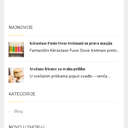
NAJNOVIJE
Kérastase Fusio Dose tretmani su prava magija
Fantastični Kérastase Fusio Dose tretmani pretv...
Svečane frizure za svaku priliku
U svečanim prilikama poput svadbi – venča...
KATEGORIJE
Blog
NOVO U SHOP-U