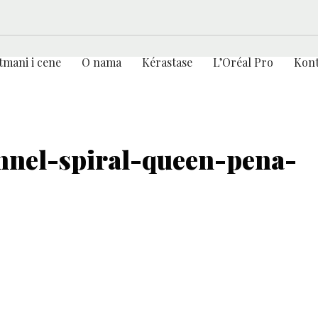
tmani i cene
O nama
Kérastase
L’Oréal Pro
Kont
onnel-spiral-queen-pena-