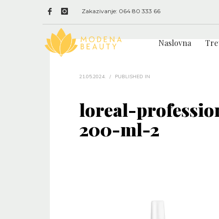
Zakazivanje: 064 80 333 66
Naslovna
Tre
21.05.2024.
/
PUBLISHED IN
loreal-professi
200-ml-2