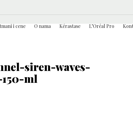
tmani i cene
O nama
Kérastase
L’Oréal Pro
Kont
onnel-siren-waves-
-150-ml