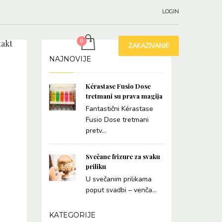
LOGIN
akt
ZAKAZIVANJE
NAJNOVIJE
Kérastase Fusio Dose
tretmani su prava magija
Fantastični Kérastase
Fusio Dose tretmani
pretv...
Svečane frizure za svaku
priliku
U svečanim prilikama
poput svadbi – venča...
KATEGORIJE