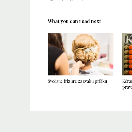
What you can read next
Svečane frizure za svaku priliku
Kéras
prava