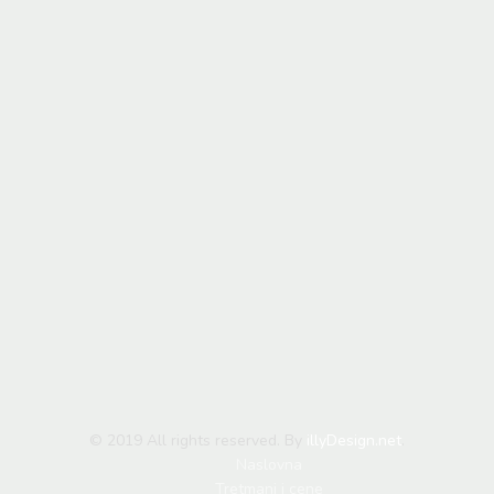
© 2019 All rights reserved. By
illyDesign.net
.
Naslovna
Tretmani i cene