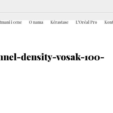
tmani i cene
O nama
Kérastase
L’Oréal Pro
Kont
onnel-density-vosak-100-