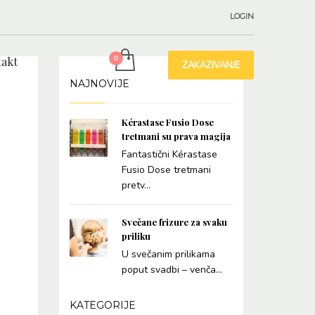
LOGIN
akt
ZAKAZIVANJE
NAJNOVIJE
Kérastase Fusio Dose
tretmani su prava magija
Fantastični Kérastase
Fusio Dose tretmani
pretv...
Svečane frizure za svaku
priliku
U svečanim prilikama
poput svadbi – venča...
KATEGORIJE