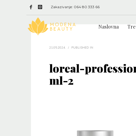
Zakazivanje: 064 80 333 66
Naslovna
Tre
21.05.2024.
/
PUBLISHED IN
loreal-professi
ml-2