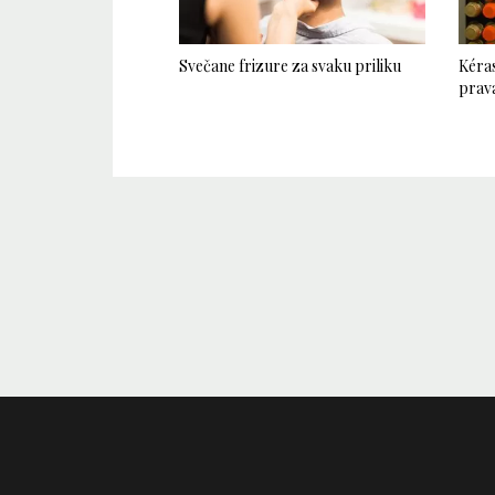
Svečane frizure za svaku priliku
Kéras
prava