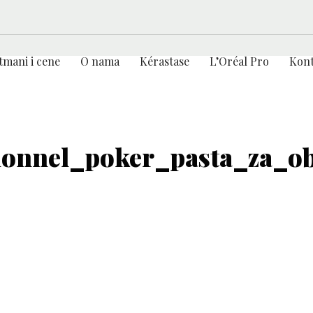
tmani i cene
O nama
Kérastase
L’Oréal Pro
Kont
ionnel_poker_pasta_za_ob