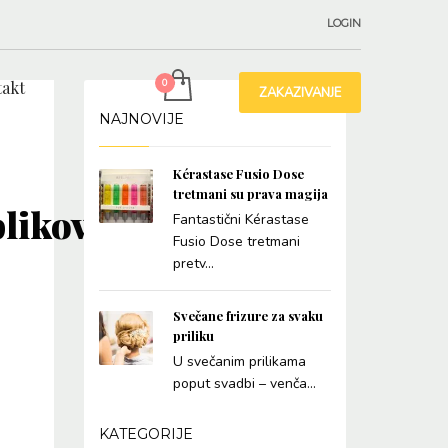
LOGIN
akt
ZAKAZIVANJE
NAJNOVIJE
Kérastase Fusio Dose
tretmani su prava magija
likovanje_kose_3
Fantastični Kérastase
Fusio Dose tretmani
pretv...
Svečane frizure za svaku
priliku
U svečanim prilikama
poput svadbi – venča...
KATEGORIJE