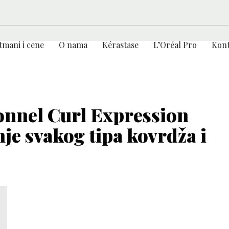
tmani i cene
O nama
Kérastase
L’Oréal Pro
Kont
onnel Curl Expression
nje svakog tipa kovrdža i