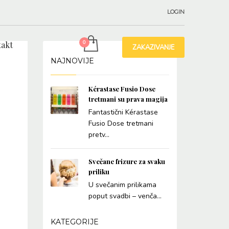
LOGIN
akt
ZAKAZIVANJE
NAJNOVIJE
Kérastase Fusio Dose
tretmani su prava magija
Fantastični Kérastase
Fusio Dose tretmani
pretv...
Svečane frizure za svaku
priliku
U svečanim prilikama
poput svadbi – venča...
KATEGORIJE