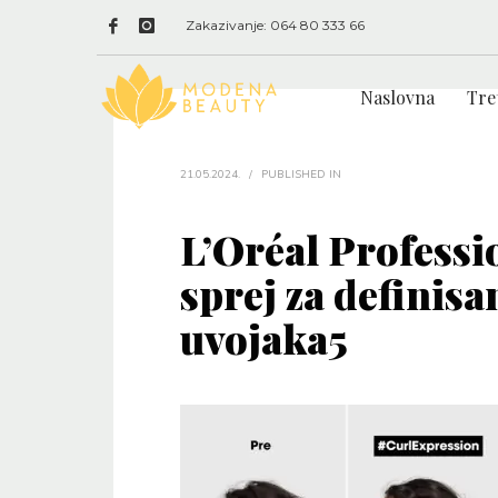
Zakazivanje: 064 80 333 66
Naslovna
Tre
21.05.2024.
/
PUBLISHED IN
L’Oréal Professi
sprej za definisa
uvojaka5