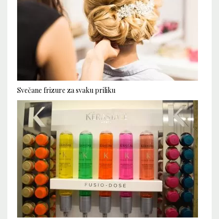
Svečane frizure za svaku priliku