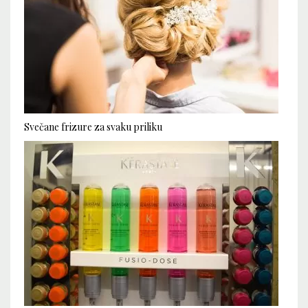
Svečane frizure za svaku priliku