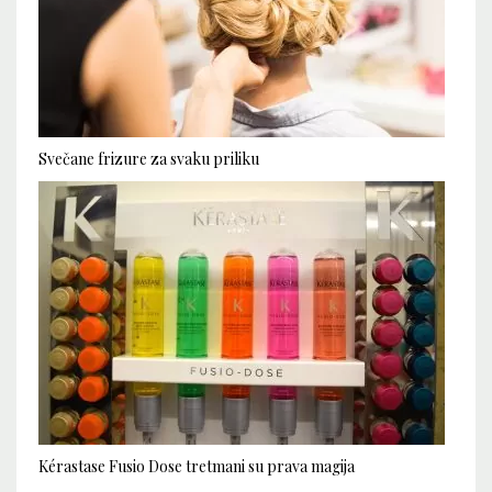
Svečane frizure za svaku priliku
Kérastase Fusio Dose tretmani su prava magija