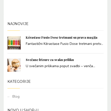
NAJNOVIJE
Kérastase Fusio Dose tretmani su prava magija
Fantastični Kérastase Fusio Dose tretmani pretv...
Svečane frizure za svaku priliku
U svečanim prilikama poput svadbi – venča...
KATEGORIJE
Blog
NOVO U SHOP-U